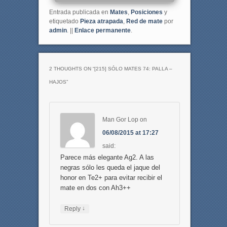
Entrada publicada en
Mates
,
Posiciones
y
etiquetado
Pieza atrapada
,
Red de mate
por
admin
. ||
Enlace permanente
.
2 THOUGHTS ON “
[215] SÓLO MATES 74: PALLA –
HAJOS
”
Man Gor Lop
on
06/08/2015 at 17:27
said:
Parece más elegante Ag2. A las
negras sólo les queda el jaque del
honor en Te2+ para evitar recibir el
mate en dos con Ah3++
↓
Reply