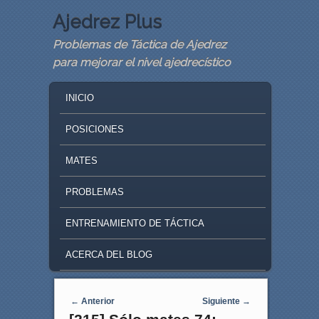
Ajedrez Plus
Problemas de Táctica de Ajedrez
para mejorar el nivel ajedrecístico
MAIN MENU
SKIP TO PRIMARY CONTENT
SKIP TO SECONDARY CONTENT
INICIO
POSICIONES
MATES
PROBLEMAS
ENTRENAMIENTO DE TÁCTICA
ACERCA DEL BLOG
Navegaci�n de entradas
←
Anterior
Siguiente
→