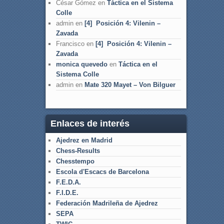
César Gómez
en
Táctica en el Sistema
Colle
admin
en
[4] Posición 4: Vilenin –
Zavada
Francisco
en
[4] Posición 4: Vilenin –
Zavada
monica quevedo
en
Táctica en el
Sistema Colle
admin
en
Mate 320 Mayet – Von Bilguer
Enlaces de interés
Ajedrez en Madrid
Chess-Results
Chesstempo
Escola d'Escacs de Barcelona
F.E.D.A.
F.I.D.E.
Federación Madrileña de Ajedrez
SEPA