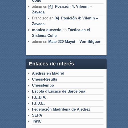
Colle
admin
en
[4] Posición 4: Vilenin –
Zavada
Francisco
en
[4] Posición 4: Vilenin –
Zavada
monica quevedo
en
Táctica en el
Sistema Colle
admin
en
Mate 320 Mayet – Von Bilguer
Enlaces de interés
Ajedrez en Madrid
Chess-Results
Chesstempo
Escola d'Escacs de Barcelona
F.E.D.A.
F.I.D.E.
Federación Madrileña de Ajedrez
SEPA
TWIC