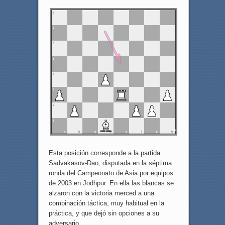
8
7
6
5
4
3
2
1
a
b
c
d
e
f
g
h
Esta posición corresponde a la partida
Sadvakasov-Dao, disputada en la séptima
ronda del Campeonato de Asia por equipos
de 2003 en Jodhpur. En ella las blancas se
alzaron con la victoria merced a una
combinación táctica, muy habitual en la
práctica, y que dejó sin opciones a su
adversario.