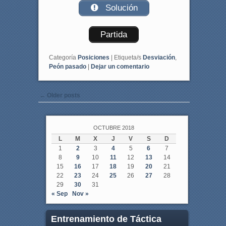
Solución
Partida
Categoría
Posiciones
|
Etiqueta/s
Desviación
,
Peón pasado
|
Dejar un comentario
Post navigation
←
Older posts
OCTUBRE 2018
L
M
X
J
V
S
D
1
2
3
4
5
6
7
8
9
10
11
12
13
14
15
16
17
18
19
20
21
22
23
24
25
26
27
28
29
30
31
« Sep
Nov »
Entrenamiento de Táctica