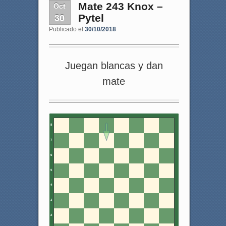
Oct
Mate 243 Knox –
30
Pytel
Publicado el
30/10/2018
Juegan blancas y dan
mate
8
7
6
5
4
3
2