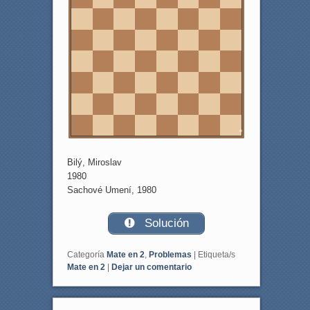
6
5
4
3
2
1
a
b
c
d
e
f
g
h
Bilý, Miroslav
1980
Sachové Umení, 1980
Solución
Categoría
Mate en 2
,
Problemas
|
Etiqueta/s
Mate en 2
|
Dejar un comentario