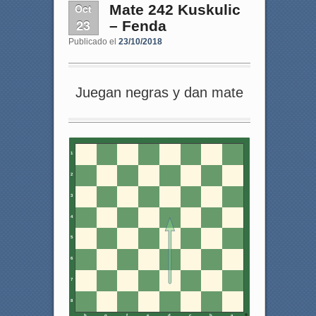
Oct
Mate 242 Kuskulic
23
– Fenda
Publicado el
23/10/2018
Juegan negras y dan mate
1
2
3
4
5
6
7
8
h
g
f
e
d
c
b
a