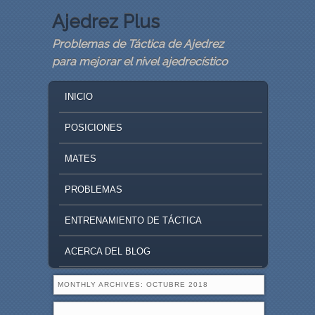
Ajedrez Plus
Problemas de Táctica de Ajedrez
para mejorar el nivel ajedrecístico
MAIN MENU
SKIP TO PRIMARY CONTENT
SKIP TO SECONDARY CONTENT
INICIO
POSICIONES
MATES
PROBLEMAS
ENTRENAMIENTO DE TÁCTICA
ACERCA DEL BLOG
MONTHLY ARCHIVES:
OCTUBRE 2018