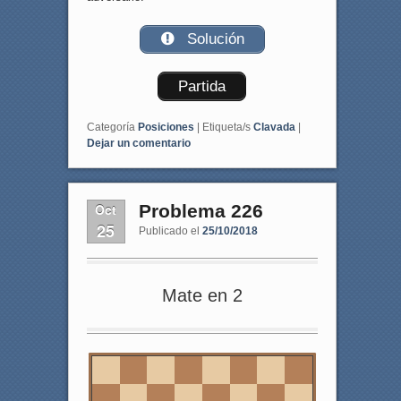
Solución
Partida
Categoría
Posiciones
|
Etiqueta/s
Clavada
|
Dejar un comentario
Oct
Problema 226
25
Publicado el
25/10/2018
Mate en 2
8
7