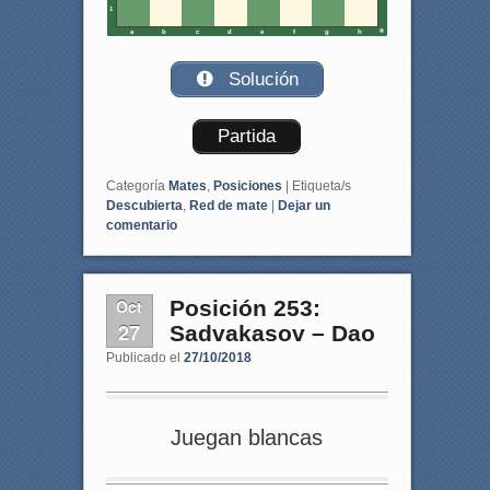
1
a
b
c
d
e
f
g
h
Solución
Partida
Categoría
Mates
,
Posiciones
|
Etiqueta/s
Descubierta
,
Red de mate
|
Dejar un
comentario
Oct
Posición 253:
27
Sadvakasov – Dao
Publicado el
27/10/2018
Juegan blancas