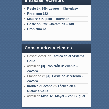
Entradas recientes
Posición 659: Ledger – Cherniaev
Problema 632
Mate 648 Kilpela – Tuovinen
Posición 658: Gharamian – Riff
Problema 631
Comentarios recientes
César Gómez
en
Táctica en el Sistema
Colle
admin
en
[4] Posición 4: Vilenin –
Zavada
Francisco
en
[4] Posición 4: Vilenin –
Zavada
monica quevedo
en
Táctica en el
Sistema Colle
admin
en
Mate 320 Mayet – Von Bilguer