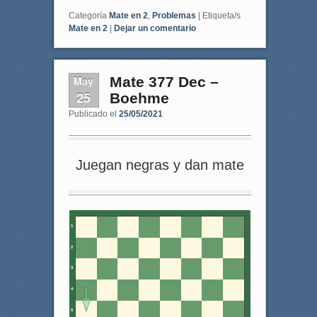
Categoría
Mate en 2
,
Problemas
|
Etiqueta/s
Mate en 2
|
Dejar un comentario
May
Mate 377 Dec –
25
Boehme
Publicado el
25/05/2021
Juegan negras y dan mate
1
2
3
4
5