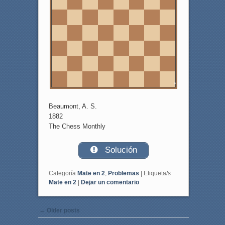
5
4
3
2
1
a
b
c
d
e
f
g
h
Beaumont, A. S.
1882
The Chess Monthly
Solución
Categoría
Mate en 2
,
Problemas
|
Etiqueta/s
Mate en 2
|
Dejar un comentario
Post navigation
←
Older posts