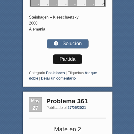
h
g
f
e
d
c
b
a
Steinhagen – Kleeschaetzky
2000
Alemania
Solución
Partida
Categoría
Posiciones
|
Etiqueta/s
Ataque
doble
|
Dejar un comentario
May
Problema 361
27
Publicado el
27/05/2021
Mate en 2