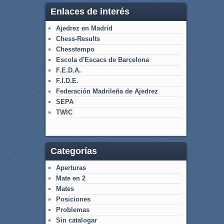
Enlaces de interés
Ajedrez en Madrid
Chess-Results
Chesstempo
Escola d'Escacs de Barcelona
F.E.D.A.
F.I.D.E.
Federación Madrileña de Ajedrez
SEPA
TWIC
Categorías
Aperturas
Mate en 2
Mates
Posiciones
Problemas
Sin catalogar