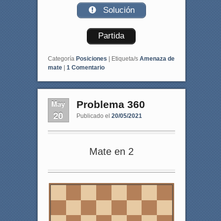
Solución
Partida
Categoría
Posiciones
|
Etiqueta/s
Amenaza de
mate
|
1
Comentario
May
Problema 360
20
Publicado el
20/05/2021
Mate en 2
8
7
6