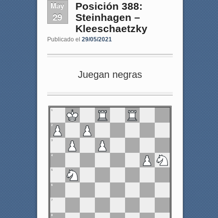
May
Posición 388:
29
Steinhagen –
Kleeschaetzky
Publicado el
29/05/2021
Juegan negras
1
2
3
4
5
6
7
8