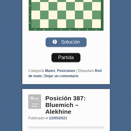
6
7
8
h
g
f
e
d
c
b
a
Solución
Partida
Categoría
Mates
,
Posiciones
|
Etiqueta/s
Red
de mate
|
Dejar un comentario
May
Posición 387:
22
Bluemich –
Alekhine
Publicado el
22/05/2021