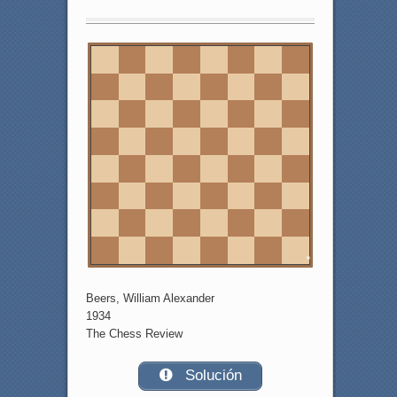
8
7
6
5
4
3
2
1
a
b
c
d
e
f
g
h
Beers, William Alexander
1934
The Chess Review
Solución