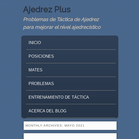
Ajedrez Plus
Problemas de Táctica de Ajedrez
para mejorar el nivel ajedrecístico
MAIN MENU
SKIP TO PRIMARY CONTENT
SKIP TO SECONDARY CONTENT
INICIO
POSICIONES
MATES
PROBLEMAS
ENTRENAMIENTO DE TÁCTICA
ACERCA DEL BLOG
MONTHLY ARCHIVES:
MAYO 2021