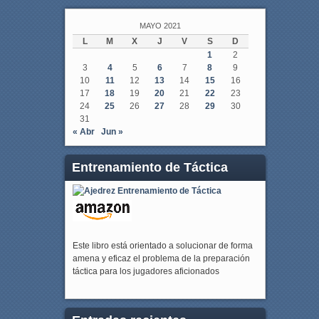
MAYO 2021
L
M
X
J
V
S
D
1
2
3
4
5
6
7
8
9
10
11
12
13
14
15
16
17
18
19
20
21
22
23
24
25
26
27
28
29
30
31
« Abr
Jun »
Entrenamiento de Táctica
Este libro está orientado a solucionar de forma
amena y eficaz el problema de la preparación
táctica para los jugadores aficionados