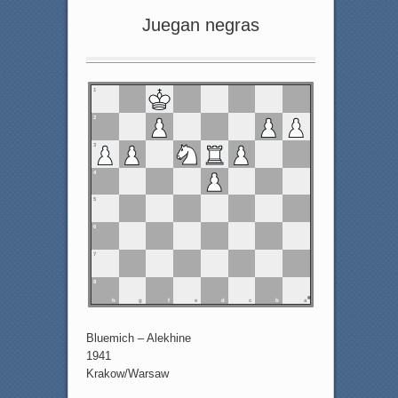
Juegan negras
1
2
3
4
5
6
7
8
h
g
f
e
d
c
b
a
Bluemich – Alekhine
1941
Krakow/Warsaw