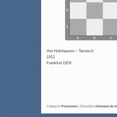
2
1
a
b
c
Von Holzhausen – Tarrasch
1912
Frankfurt GER
Categoría
Posiciones
|
Etiqueta/s
Amenaza de m