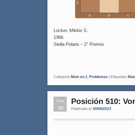
1
a
b
c
Locker, Miklós S.
1966
Stella Polaris – 2° Premio
Categoría
Mate en 2
,
Problemas
|
Etiqueta/s
Mat
Posición 510: Vo
Sep
30
Publicado el
30/09/2023