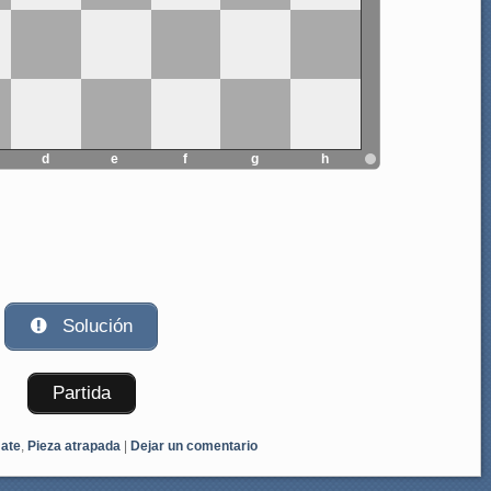
d
e
f
g
h
Solución
Partida
ate
,
Pieza atrapada
|
Dejar un comentario