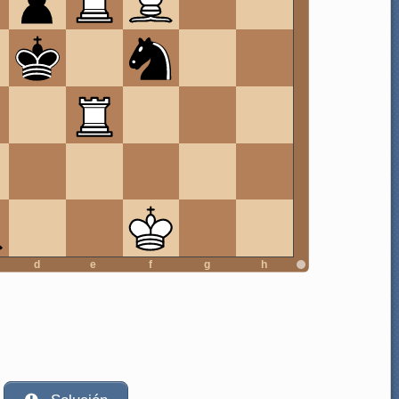
d
e
f
g
h