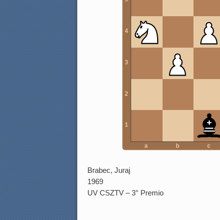
4
3
2
1
a
b
c
Brabec, Juraj
1969
UV CSZTV – 3° Premio