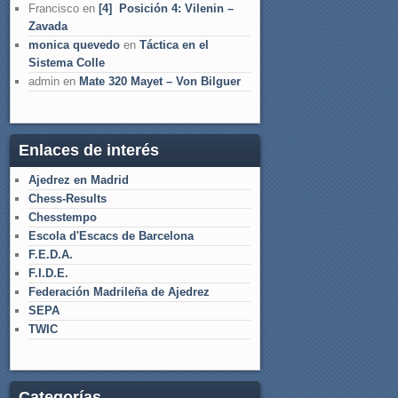
Francisco
en
[4] Posición 4: Vilenin –
Zavada
monica quevedo
en
Táctica en el
Sistema Colle
admin
en
Mate 320 Mayet – Von Bilguer
Enlaces de interés
Ajedrez en Madrid
Chess-Results
Chesstempo
Escola d'Escacs de Barcelona
F.E.D.A.
F.I.D.E.
Federación Madrileña de Ajedrez
SEPA
TWIC
Categorías