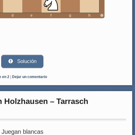
d
e
f
g
h
Solución
e en 2
|
Dejar un comentario
n Holzhausen – Tarrasch
Juegan blancas