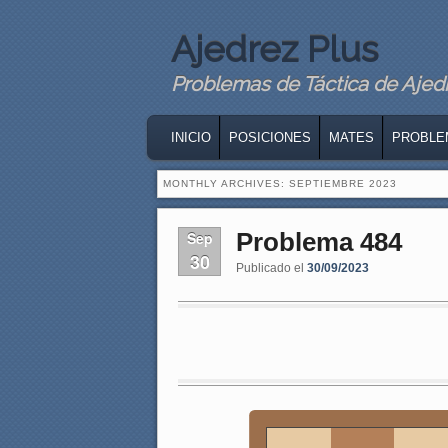
Ajedrez Plus
Problemas de Táctica de Ajedre
MAIN MENU
SKIP TO PRIMARY CONTENT
SKIP TO SECONDARY CONTENT
INICIO
POSICIONES
MATES
PROBLE
MONTHLY ARCHIVES:
SEPTIEMBRE 2023
Problema 484
Sep
30
Publicado el
30/09/2023