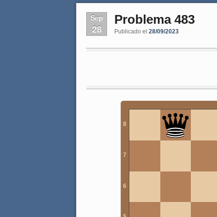
Problema 483
Sep
28
Publicado el
28/09/2023
8
7
6
5