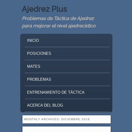
Ajedrez Plus
Problemas de Táctica de Ajedrez
para mejorar el nivel ajedrecístico
MAIN MENU
SKIP TO PRIMARY CONTENT
SKIP TO SECONDARY CONTENT
INICIO
POSICIONES
MATES
PROBLEMAS
ENTRENAMIENTO DE TÁCTICA
ACERCA DEL BLOG
MONTHLY ARCHIVES:
DICIEMBRE 2018