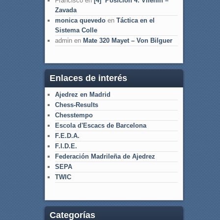
Francisco
en
[4] Posición 4: Vilenin –
Zavada
monica quevedo
en
Táctica en el
Sistema Colle
admin
en
Mate 320 Mayet – Von Bilguer
Enlaces de interés
Ajedrez en Madrid
Chess-Results
Chesstempo
Escola d'Escacs de Barcelona
F.E.D.A.
F.I.D.E.
Federación Madrileña de Ajedrez
SEPA
TWIC
Categorías