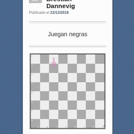
Dannevig
Publicado el
22/12/2018
Juegan negras
1
2
3
4
5
6
7
8
h
g
f
e
d
c
b
a