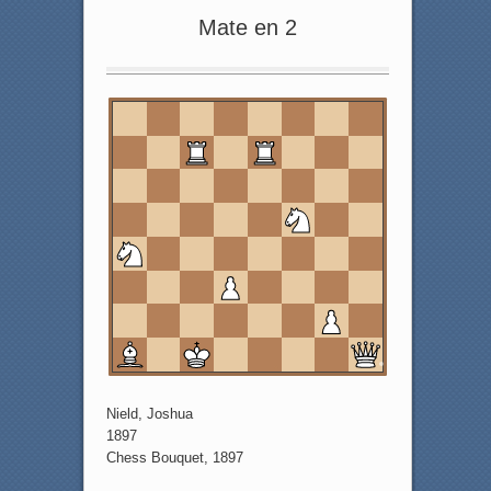
Mate en 2
8
7
6
5
4
3
2
1
a
b
c
d
e
f
g
h
Nield, Joshua
1897
Chess Bouquet, 1897