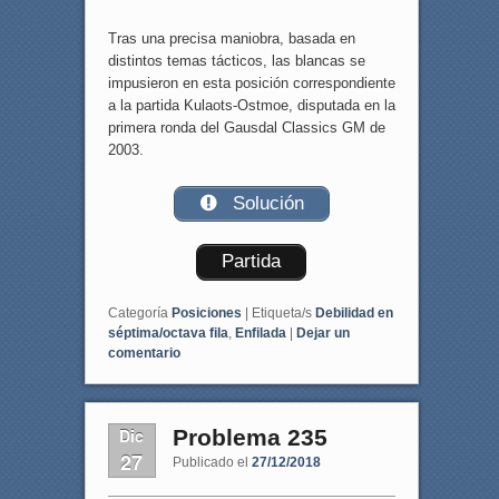
Tras una precisa maniobra, basada en
distintos temas tácticos, las blancas se
impusieron en esta posición correspondiente
a la partida Kulaots-Ostmoe, disputada en la
primera ronda del Gausdal Classics GM de
2003.
Solución
Partida
Categoría
Posiciones
|
Etiqueta/s
Debilidad en
séptima/octava fila
,
Enfilada
|
Dejar un
comentario
Dic
Problema 235
27
Publicado el
27/12/2018