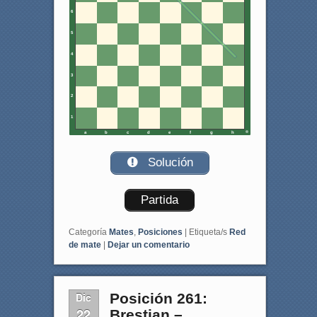
6
5
4
3
2
1
a
b
c
d
e
f
g
h
Solución
Partida
Categoría
Mates
,
Posiciones
|
Etiqueta/s
Red
de mate
|
Dejar un comentario
Dic
Posición 261:
22
Brestian –