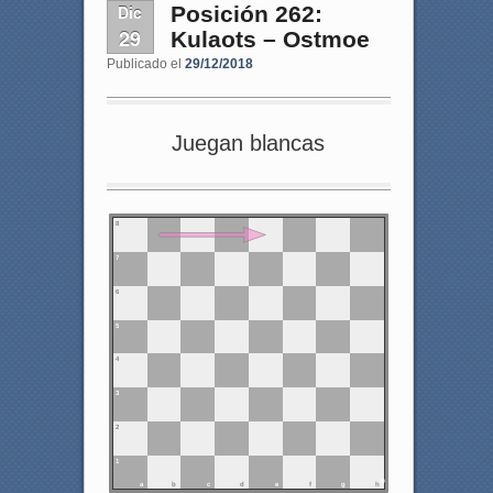
Dic
Posición 262:
29
Kulaots – Ostmoe
Publicado el
29/12/2018
Juegan blancas
8
7
6
5
4
3
2
1
a
b
c
d
e
f
g
h