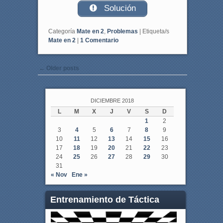
Solución
Categoría
Mate en 2
,
Problemas
|
Etiqueta/s
Mate en 2
|
1
Comentario
Post navigation
←
Older posts
DICIEMBRE 2018
L
M
X
J
V
S
D
1
2
3
4
5
6
7
8
9
10
11
12
13
14
15
16
17
18
19
20
21
22
23
24
25
26
27
28
29
30
31
« Nov
Ene »
Entrenamiento de Táctica