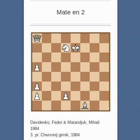
Mate en 2
8
7
6
5
4
3
2
1
a
b
c
d
e
f
g
h
Davidenko, Fedor & Marandjuk, Mihail
1984
3. pr. Chervonij girnik, 1984