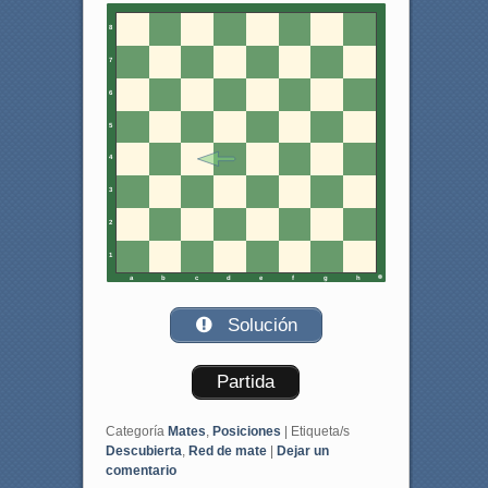
8
7
6
5
4
3
2
1
a
b
c
d
e
f
g
h
Solución
Partida
Categoría
Mates
,
Posiciones
|
Etiqueta/s
Descubierta
,
Red de mate
|
Dejar un
comentario