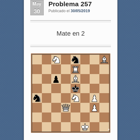
May
Problema 257
30
Publicado el
30/05/2019
Mate en 2
8
7
6
5
4
3
2
1
a
b
c
d
e
f
g
h