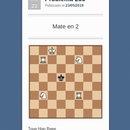
23
Publicado el
23/05/2019
Mate en 2
8
7
6
5
4
3
2
1
a
b
c
d
e
f
g
h
Touw Hian Bwee