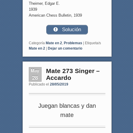
Theimer, Edgar E.
1939
American Chess Bulletin, 1939
Solución
Categoría
Mate en 2
,
Problemas
|
Etiqueta/s
Mate en 2
|
Dejar un comentario
May
Mate 273 Singer –
28
Accardo
Publicado el
28/05/2019
Juegan blancas y dan
mate