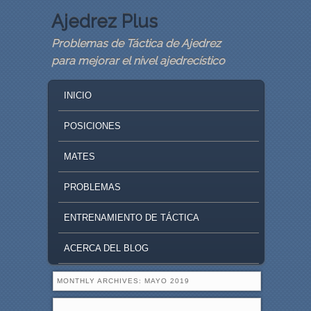
Ajedrez Plus
Problemas de Táctica de Ajedrez
para mejorar el nivel ajedrecístico
MAIN MENU
SKIP TO PRIMARY CONTENT
SKIP TO SECONDARY CONTENT
INICIO
POSICIONES
MATES
PROBLEMAS
ENTRENAMIENTO DE TÁCTICA
ACERCA DEL BLOG
MONTHLY ARCHIVES:
MAYO 2019