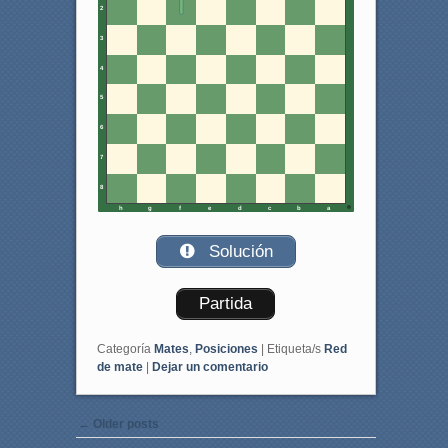
2
3
4
5
6
7
8
h
g
f
e
d
c
b
a
Solución
Partida
Categoría
Mates
,
Posiciones
|
Etiqueta/s
Red
de mate
|
Dejar un comentario
Post navigation
←
Older posts