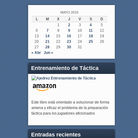
MAYO 2019
L
M
X
J
V
S
D
1
2
3
4
5
6
7
8
9
10
11
12
13
14
15
16
17
18
19
20
21
22
23
24
25
26
27
28
29
30
31
« Abr
Jun »
Entrenamiento de Táctica
Este libro está orientado a solucionar de forma
amena y eficaz el problema de la preparación
táctica para los jugadores aficionados
Entradas recientes