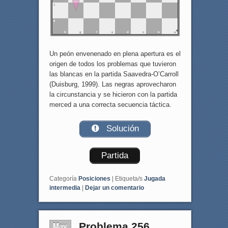
7
8
h
g
f
e
d
c
b
a
Un peón envenenado en plena apertura es el
origen de todos los problemas que tuvieron
las blancas en la partida Saavedra-O’Carroll
(Duisburg, 1999). Las negras aprovecharon
la circunstancia y se hicieron con la partida
merced a una correcta secuencia táctica.
Solución
Partida
Categoría
Posiciones
|
Etiqueta/s
Jugada
intermedia
|
Dejar un comentario
May
Problema 256