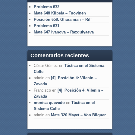
Problema 632
Mate 648 Kilpela – Tuovinen
Posición 658: Gharamian – Riff
Problema 631
Mate 647 Ivanova – Razgulyaeva
Comentarios recientes
César Gómez
en
Táctica en el Sistema
Colle
admin
en
[4] Posición 4: Vilenin –
Zavada
Francisco
en
[4] Posición 4: Vilenin –
Zavada
monica quevedo
en
Táctica en el
Sistema Colle
admin
en
Mate 320 Mayet – Von Bilguer