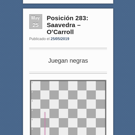
May
Posición 283:
25
Saavedra –
O’Carroll
Publicado el
25/05/2019
Juegan negras
1
2
3
4
5
6