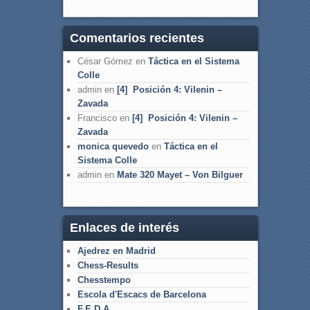
Comentarios recientes
César Gómez
en
Táctica en el Sistema
Colle
admin
en
[4] Posición 4: Vilenin –
Zavada
Francisco
en
[4] Posición 4: Vilenin –
Zavada
monica quevedo
en
Táctica en el
Sistema Colle
admin
en
Mate 320 Mayet – Von Bilguer
Enlaces de interés
Ajedrez en Madrid
Chess-Results
Chesstempo
Escola d'Escacs de Barcelona
F.E.D.A.