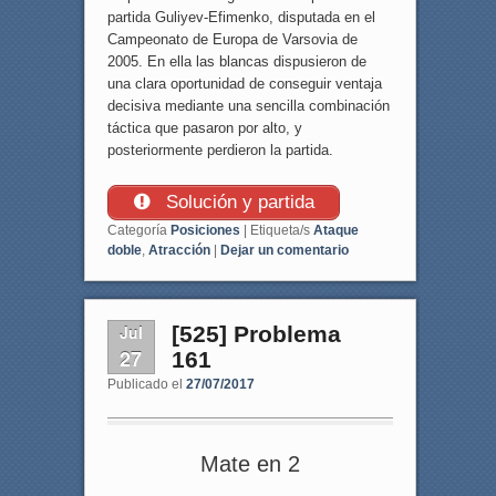
partida Guliyev-Efimenko, disputada en el
Campeonato de Europa de Varsovia de
2005. En ella las blancas dispusieron de
una clara oportunidad de conseguir ventaja
decisiva mediante una sencilla combinación
táctica que pasaron por alto, y
posteriormente perdieron la partida.
Solución y partida
Categoría
Posiciones
|
Etiqueta/s
Ataque
doble
,
Atracción
|
Dejar un comentario
Jul
[525] Problema
27
161
Publicado el
27/07/2017
Mate en 2