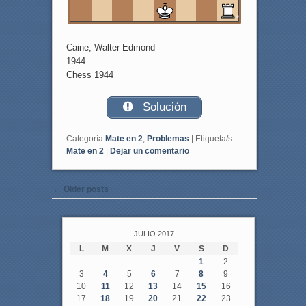
1
a
b
c
d
e
f
g
h
Caine, Walter Edmond
1944
Chess 1944
Solución
Categoría
Mate en 2
,
Problemas
|
Etiqueta/s
Mate en 2
|
Dejar un comentario
Post navigation
←
Older posts
JULIO 2017
L
M
X
J
V
S
D
1
2
3
4
5
6
7
8
9
10
11
12
13
14
15
16
17
18
19
20
21
22
23