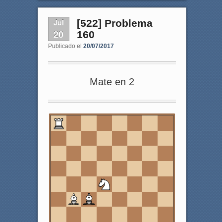
Jul
[522] Problema
20
160
Publicado el
20/07/2017
Mate en 2
8
7
6
5
4
3
2