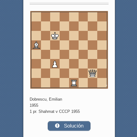
8
7
6
5
4
3
2
1
a
b
c
d
e
f
g
h
Dobrescu, Emilian
1955
1 pr. Shahmat v CCCP 1955
Solución