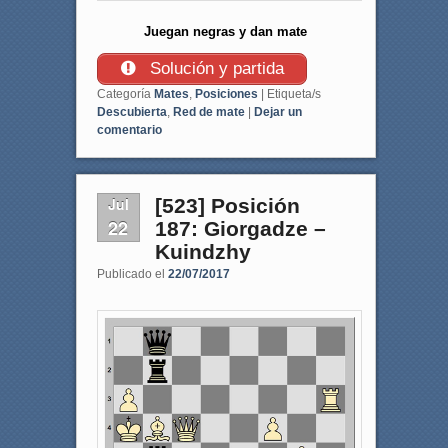
Juegan negras y dan mate
Solución y partida
Categoría
Mates
,
Posiciones
|
Etiqueta/s
Descubierta
,
Red de mate
|
Dejar un
comentario
Jul
[523] Posición
22
187: Giorgadze –
Kuindzhy
Publicado el
22/07/2017