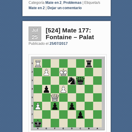
Categoría
Mate en 2
,
Problemas
|
Etiqueta/s
Mate en 2
|
Dejar un comentario
Jul
[524] Mate 177:
25
Fontaine – Palat
Publicado el
25/07/2017