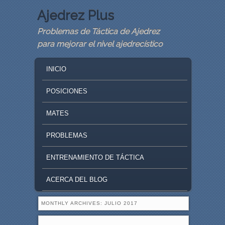
Ajedrez Plus
Problemas de Táctica de Ajedrez
para mejorar el nivel ajedrecístico
MAIN MENU
SKIP TO PRIMARY CONTENT
SKIP TO SECONDARY CONTENT
INICIO
POSICIONES
MATES
PROBLEMAS
ENTRENAMIENTO DE TÁCTICA
ACERCA DEL BLOG
MONTHLY ARCHIVES:
JULIO 2017