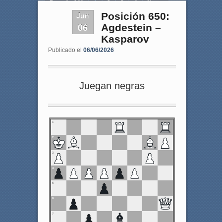
Page 1 of 11
1
2
3
4
Next ›
Jun
Posición 650:
Last »
06
Agdestein –
Kasparov
Publicado el
06/06/2026
Juegan negras
1
2
3
4
5
6
7