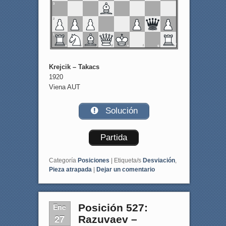
3
2
1
a
b
c
d
e
f
g
h
Krejcik – Takacs
1920
Viena AUT
Solución
Partida
Categoría
Posiciones
|
Etiqueta/s
Desviación
,
Pieza atrapada
|
Dejar un comentario
Ene
Posición 527:
27
Razuvaev –