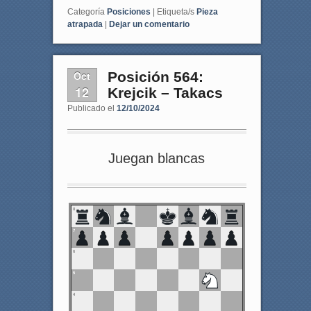
Categoría
Posiciones
|
Etiqueta/s
Pieza
atrapada
|
Dejar un comentario
Oct
Posición 564:
12
Krejcik – Takacs
Publicado el
12/10/2024
Juegan blancas
8
7
6
5
4