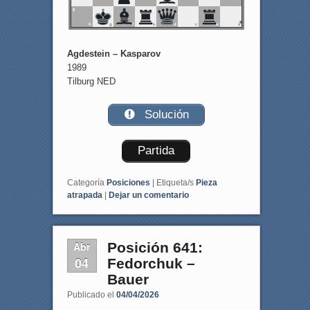
8
h
g
f
e
d
c
b
a
Agdestein – Kasparov
1989
Tilburg NED
Solución
Partida
Categoría
Posiciones
|
Etiqueta/s
Pieza
atrapada
|
Dejar un comentario
Abr
Posición 641:
04
Fedorchuk –
Bauer
Publicado el
04/04/2026