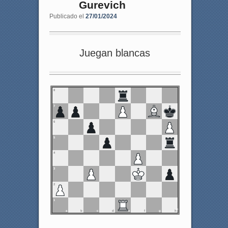
Gurevich
Publicado el
27/01/2024
Juegan blancas
8
7
6
5
4
3
2
1
a
b
c
d
e
f
g
h