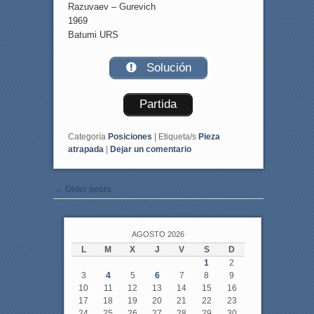
Razuvaev – Gurevich
1969
Batumi URS
Solución
Partida
Categoría
Posiciones
|
Etiqueta/s
Pieza
atrapada
|
Dejar un comentario
Post navigation
←
Older posts
AGOSTO 2026
L
M
X
J
V
S
D
1
2
3
4
5
6
7
8
9
10
11
12
13
14
15
16
17
18
19
20
21
22
23
24
25
26
27
28
29
30