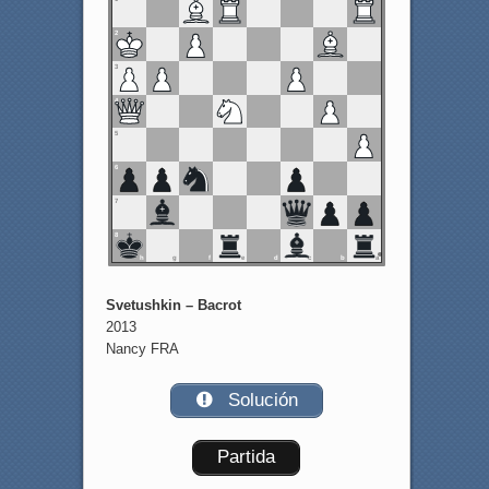
2
3
4
5
6
7
8
h
g
f
e
d
c
b
a
Svetushkin – Bacrot
2013
Nancy FRA
Solución
Partida