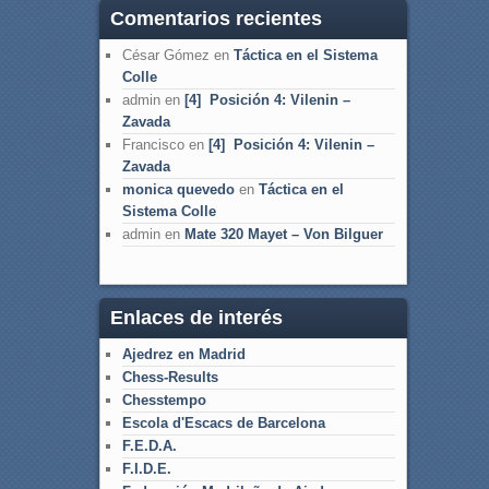
Comentarios recientes
César Gómez
en
Táctica en el Sistema
Colle
admin
en
[4] Posición 4: Vilenin –
Zavada
Francisco
en
[4] Posición 4: Vilenin –
Zavada
monica quevedo
en
Táctica en el
Sistema Colle
admin
en
Mate 320 Mayet – Von Bilguer
Enlaces de interés
Ajedrez en Madrid
Chess-Results
Chesstempo
Escola d'Escacs de Barcelona
F.E.D.A.
F.I.D.E.