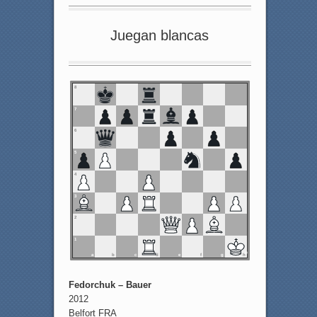
Juegan blancas
8
7
6
5
4
3
2
1
a
b
c
d
e
f
g
h
Fedorchuk – Bauer
2012
Belfort FRA