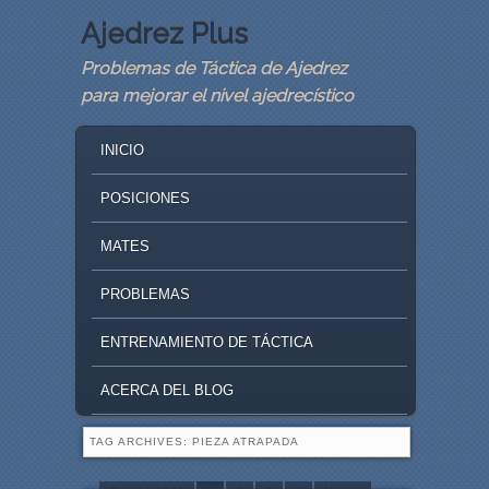
Ajedrez Plus
Problemas de Táctica de Ajedrez
para mejorar el nivel ajedrecístico
MAIN MENU
SKIP TO PRIMARY CONTENT
SKIP TO SECONDARY CONTENT
INICIO
POSICIONES
MATES
PROBLEMAS
ENTRENAMIENTO DE TÁCTICA
ACERCA DEL BLOG
TAG ARCHIVES:
PIEZA ATRAPADA