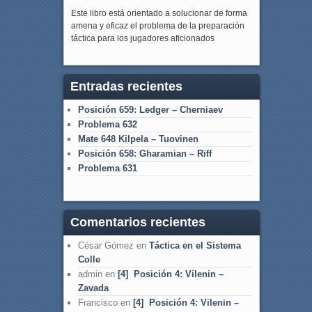
Este libro está orientado a solucionar de forma
amena y eficaz el problema de la preparación
táctica para los jugadores aficionados
Entradas recientes
Posición 659: Ledger – Cherniaev
Problema 632
Mate 648 Kilpela – Tuovinen
Posición 658: Gharamian – Riff
Problema 631
Comentarios recientes
César Gómez
en
Táctica en el Sistema
Colle
admin
en
[4] Posición 4: Vilenin –
Zavada
Francisco
en
[4] Posición 4: Vilenin –