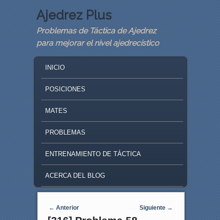
Ajedrez Plus
Problemas de Táctica de Ajedrez
para mejorar el nivel ajedrecístico
MAIN MENU
SKIP TO PRIMARY CONTENT
SKIP TO SECONDARY CONTENT
INICIO
POSICIONES
MATES
PROBLEMAS
ENTRENAMIENTO DE TÁCTICA
ACERCA DEL BLOG
Navegaci�n de entradas
←
Anterior
Siguiente
→