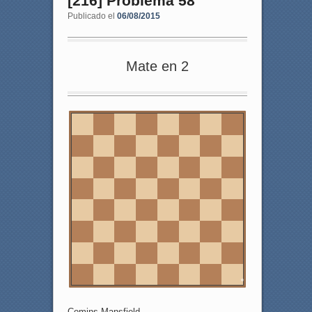
[216] Problema 58
Publicado el
06/08/2015
Mate en 2
8
7
6
5
4
3
2
1
a
b
c
d
e
f
g
h
Comins Mansfield