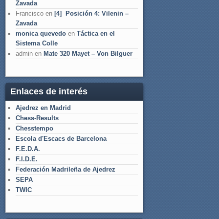
Zavada
Francisco
en
[4] Posición 4: Vilenin –
Zavada
monica quevedo
en
Táctica en el
Sistema Colle
admin
en
Mate 320 Mayet – Von Bilguer
Enlaces de interés
Ajedrez en Madrid
Chess-Results
Chesstempo
Escola d'Escacs de Barcelona
F.E.D.A.
F.I.D.E.
Federación Madrileña de Ajedrez
SEPA
TWIC