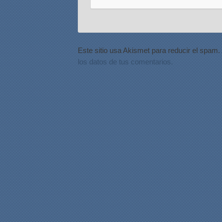
Este sitio usa Akismet para reducir el spam.
los datos de tus comentarios.