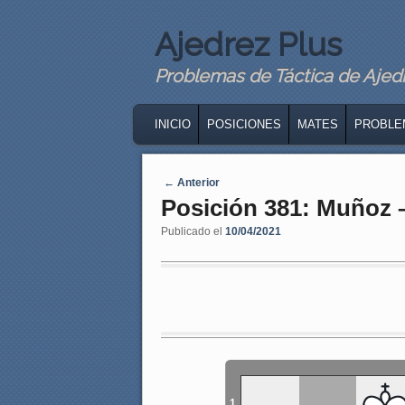
Ajedrez Plus
Problemas de Táctica de Ajedre
MAIN MENU
SKIP TO PRIMARY CONTENT
SKIP TO SECONDARY CONTENT
INICIO
POSICIONES
MATES
PROBLE
Navegaci�n de entradas
←
Anterior
Posición 381: Muñoz –
Publicado el
10/04/2021
1