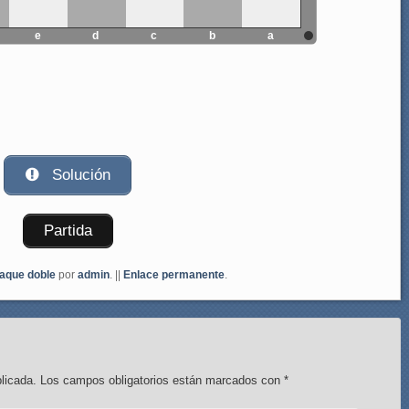
e
d
c
b
a
Solución
Partida
aque doble
por
admin
. ||
Enlace permanente
.
licada.
Los campos obligatorios están marcados con
*