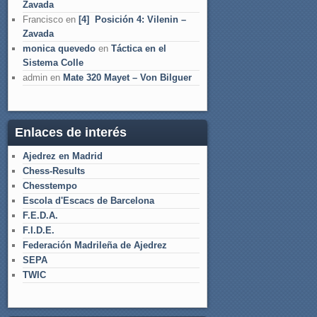
Zavada
Francisco
en
[4] Posición 4: Vilenin –
Zavada
monica quevedo
en
Táctica en el
Sistema Colle
admin
en
Mate 320 Mayet – Von Bilguer
Enlaces de interés
Ajedrez en Madrid
Chess-Results
Chesstempo
Escola d'Escacs de Barcelona
F.E.D.A.
F.I.D.E.
Federación Madrileña de Ajedrez
SEPA
TWIC