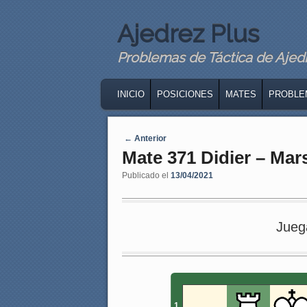
Ajedrez Plus
Problemas de Táctica de Ajedre
MAIN MENU
SKIP TO PRIMARY CONTENT
SKIP TO SECONDARY CONTENT
INICIO
POSICIONES
MATES
PROBLE
Navegaci�n de entradas
←
Anterior
Mate 371 Didier – Mar
Publicado el
13/04/2021
Jueg
1