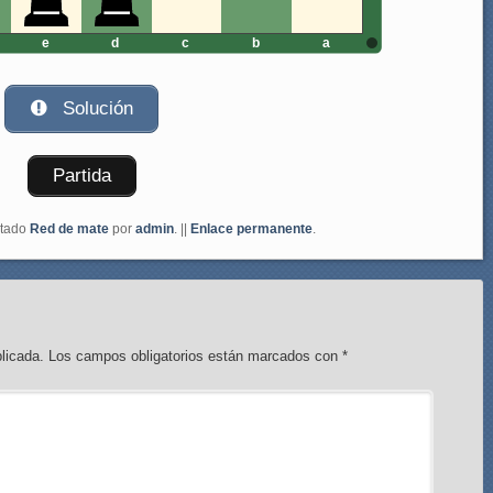
e
d
c
b
a
Solución
Partida
etado
Red de mate
por
admin
. ||
Enlace permanente
.
licada.
Los campos obligatorios están marcados con
*