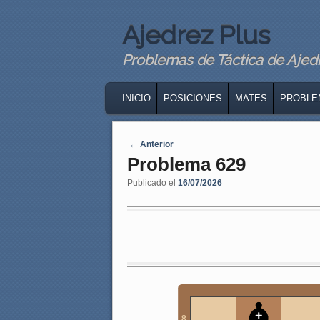
Ajedrez Plus
Problemas de Táctica de Ajedre
MAIN MENU
SKIP TO PRIMARY CONTENT
SKIP TO SECONDARY CONTENT
INICIO
POSICIONES
MATES
PROBLE
Navegaci�n de entradas
←
Anterior
Problema 629
Publicado el
16/07/2026
8