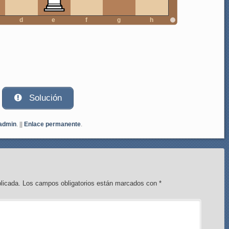
d
e
f
g
h
Solución
admin
. ||
Enlace permanente
.
licada.
Los campos obligatorios están marcados con
*