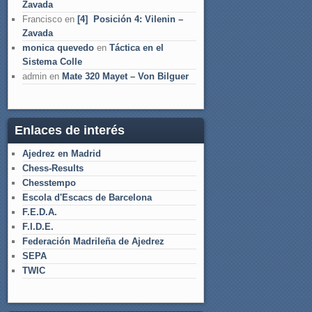
Zavada
Francisco
en
[4] Posición 4: Vilenin –
Zavada
monica quevedo
en
Táctica en el
Sistema Colle
admin
en
Mate 320 Mayet – Von Bilguer
Enlaces de interés
Ajedrez en Madrid
Chess-Results
Chesstempo
Escola d'Escacs de Barcelona
F.E.D.A.
F.I.D.E.
Federación Madrileña de Ajedrez
SEPA
TWIC