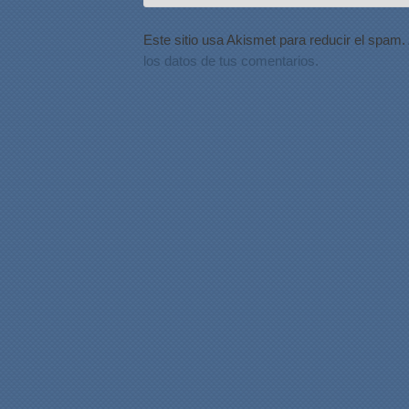
Este sitio usa Akismet para reducir el spam.
los datos de tus comentarios.