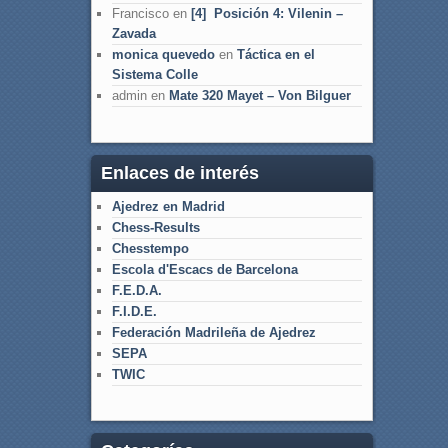
Francisco
en
[4] Posición 4: Vilenin –
Zavada
monica quevedo
en
Táctica en el
Sistema Colle
admin
en
Mate 320 Mayet – Von Bilguer
Enlaces de interés
Ajedrez en Madrid
Chess-Results
Chesstempo
Escola d'Escacs de Barcelona
F.E.D.A.
F.I.D.E.
Federación Madrileña de Ajedrez
SEPA
TWIC