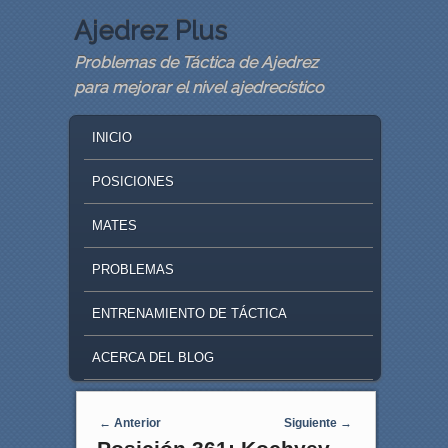
Ajedrez Plus
Problemas de Táctica de Ajedrez
para mejorar el nivel ajedrecístico
MAIN MENU
SKIP TO PRIMARY CONTENT
SKIP TO SECONDARY CONTENT
INICIO
POSICIONES
MATES
PROBLEMAS
ENTRENAMIENTO DE TÁCTICA
ACERCA DEL BLOG
Navegaci�n de entradas
←
Anterior
Siguiente
→