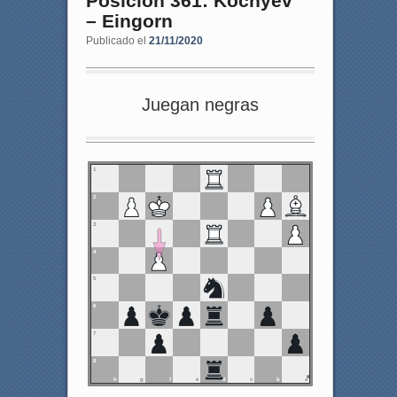
Posición 361: Kochyev
– Eingorn
Publicado el
21/11/2020
Juegan negras
1
2
3
4
5
6
7
8
h
g
f
e
d
c
b
a