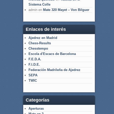
Sistema Colle
admin
en
Mate 320 Mayet – Von Bilguer
Enlaces de interés
Ajedrez en Madrid
Chess-Results
Chesstempo
Escola d'Escacs de Barcelona
F.E.D.A.
F.I.D.E.
Federación Madrileña de Ajedrez
SEPA
TWIC
Categorías
Aperturas
Mate en 2