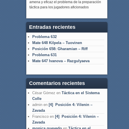
amena y eficaz el problema de la preparación
táctica para los jugadores aficionados
Entradas recientes
Problema 632
Mate 648 Kilpela – Tuovinen
Posición 658: Gharamian – Riff
Problema 631
Mate 647 Ivanova – Razgulyaeva
Comentarios recientes
César Gómez
en
Táctica en el Sistema
Colle
admin
en
[4] Posición 4: Vilenin –
Zavada
Francisco
en
[4] Posición 4: Vilenin –
Zavada
monica quevedo
en
Táctica en el