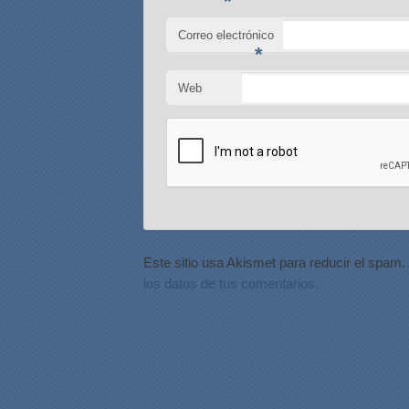
*
Correo electrónico
*
Web
Este sitio usa Akismet para reducir el spam.
los datos de tus comentarios.