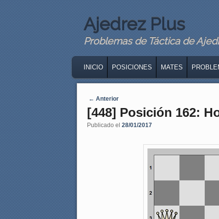
Ajedrez Plus
Problemas de Táctica de Ajedre
MAIN MENU
SKIP TO PRIMARY CONTENT
SKIP TO SECONDARY CONTENT
INICIO
POSICIONES
MATES
PROBLE
Navegaci�n de entradas
←
Anterior
[448] Posición 162: Ho
Publicado el
28/01/2017