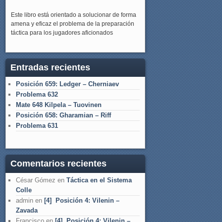
Este libro está orientado a solucionar de forma
amena y eficaz el problema de la preparación
táctica para los jugadores aficionados
Entradas recientes
Posición 659: Ledger – Cherniaev
Problema 632
Mate 648 Kilpela – Tuovinen
Posición 658: Gharamian – Riff
Problema 631
Comentarios recientes
César Gómez
en
Táctica en el Sistema
Colle
admin
en
[4] Posición 4: Vilenin –
Zavada
Francisco
en
[4] Posición 4: Vilenin –