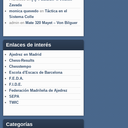
Zavada
monica quevedo
en
Táctica en el
Sistema Colle
admin
en
Mate 320 Mayet – Von Bilguer
Enlaces de interés
Ajedrez en Madrid
Chess-Results
Chesstempo
Escola d'Escacs de Barcelona
F.E.D.A.
F.I.D.E.
Federación Madrileña de Ajedrez
SEPA
TWIC
Categorías