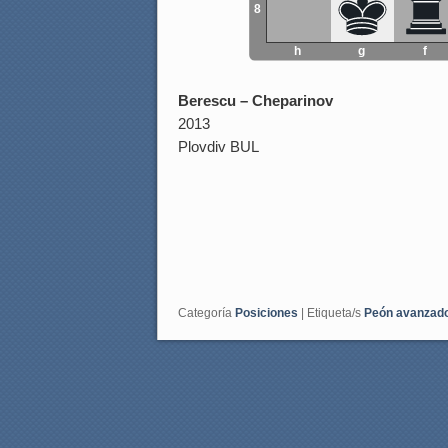
8
h
g
f
Berescu – Cheparinov
2013
Plovdiv BUL
Categoría
Posiciones
|
Etiqueta/s
Peón avanzad