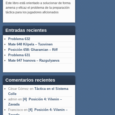
Este libro está orientado a solucionar de forma
amena y eficaz el problema de la preparación
táctica para los jugadores aficionados
Entradas recientes
Problema 632
Mate 648 Kilpela – Tuovinen
Posición 658: Gharamian – Riff
Problema 631
Mate 647 Ivanova – Razgulyaeva
Comentarios recientes
César Gómez
en
Táctica en el Sistema
Colle
admin
en
[4] Posición 4: Vilenin –
Zavada
Francisco
en
[4] Posición 4: Vilenin –
Zavada