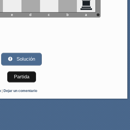
e
d
c
b
a
Solución
Partida
o
|
Dejar un comentario