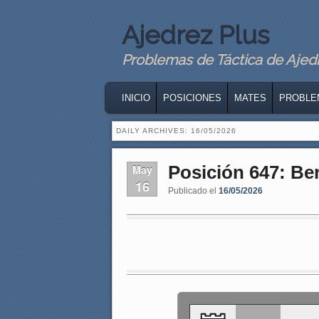
Ajedrez Plus
Problemas de Táctica de Ajedre
MAIN MENU
SKIP TO PRIMARY CONTENT
SKIP TO SECONDARY CONTENT
INICIO
POSICIONES
MATES
PROBLE
DAILY ARCHIVES:
16/05/2026
Posición 647: Be
May
16
Publicado el
16/05/2026