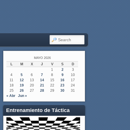
SEARCH
MAYO 2026
L
M
X
J
V
S
D
1
2
3
4
5
6
7
8
9
10
11
12
13
14
15
16
17
18
19
20
21
22
23
24
25
26
27
28
29
30
31
« Abr
Jun »
Entrenamiento de Táctica