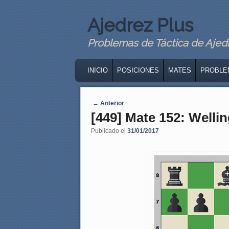
Ajedrez Plus
Problemas de Táctica de Ajedre
MAIN MENU
SKIP TO PRIMARY CONTENT
SKIP TO SECONDARY CONTENT
INICIO
POSICIONES
MATES
PROBLE
Navegaci�n de entradas
←
Anterior
[449] Mate 152: Welli
Publicado el
31/01/2017