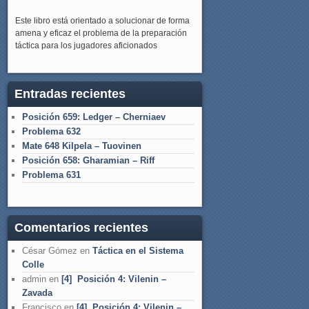
Este libro está orientado a solucionar de forma
amena y eficaz el problema de la preparación
táctica para los jugadores aficionados
Entradas recientes
Posición 659: Ledger – Cherniaev
Problema 632
Mate 648 Kilpela – Tuovinen
Posición 658: Gharamian – Riff
Problema 631
Comentarios recientes
César Gómez
en
Táctica en el Sistema
Colle
admin
en
[4] Posición 4: Vilenin –
Zavada
Francisco
en
[4] Posición 4: Vilenin –