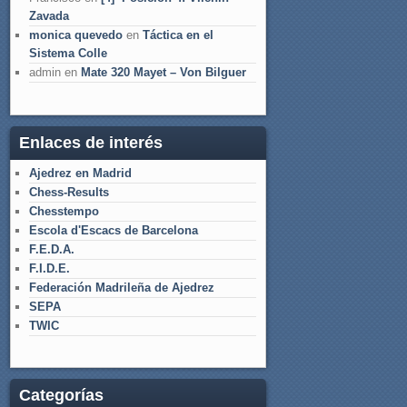
Zavada
monica quevedo
en
Táctica en el
Sistema Colle
admin
en
Mate 320 Mayet – Von Bilguer
Enlaces de interés
Ajedrez en Madrid
Chess-Results
Chesstempo
Escola d'Escacs de Barcelona
F.E.D.A.
F.I.D.E.
Federación Madrileña de Ajedrez
SEPA
TWIC
Categorías