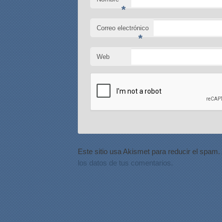
*
Correo electrónico
*
Web
Este sitio usa Akismet para reducir el spam.
los datos de tus comentarios.