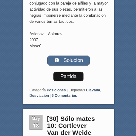
conjugado con la pareja de alfiles y la mayor
actividad de sus piezas, permitieron a las
negras imponerse mediante la combinación
de varios temas tácticos.
Aslanov – Askarov
2007
Moscú
Solución
Partida
Categoría
Posiciones
|
Etiqueta/s
Clavada
,
Desviación
|
6
Comentarios
May
[30] Sólo mates
13
10: Cortlever –
Van der Weide