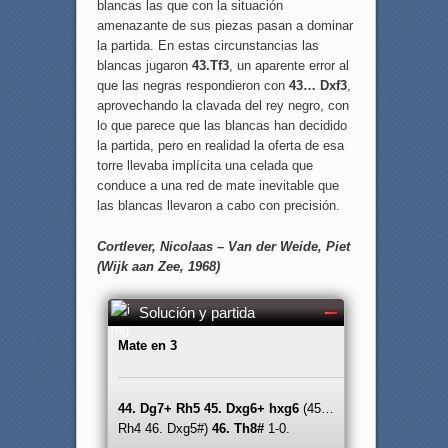
blancas las que con la situación
amenazante de sus piezas pasan a dominar
la partida. En estas circunstancias las
blancas jugaron
43.Tf3
, un aparente error al
que las negras respondieron con
43… Dxf3
,
aprovechando la clavada del rey negro, con
lo que parece que las blancas han decidido
la partida, pero en realidad la oferta de esa
torre llevaba implícita una celada que
conduce a una red de mate inevitable que
las blancas llevaron a cabo con precisión.
Cortlever, Nicolaas – Van der Weide, Piet
(Wijk aan Zee, 1968)
Solución y partida
Mate en 3
44. Dg7+ Rh5 45. Dxg6+ hxg6
(45…
Rh4 46. Dxg5#)
46. Th8#
1-0.