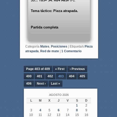
33… Tb3+ 34. Rd4 Ae3#
0-1.
Tema táctico: Pieza atrapada.
Partida completa
Categoría
Mates
,
Posiciones
|
Etiqueta/s
Pieza
atrapada
,
Red de mate
|
1
Comentario
Page 403 of 409
« First
‹ Previous
400
401
402
403
404
405
406
Next ›
Last »
AGOSTO 2026
L
M
X
J
V
S
D
1
2
3
4
5
6
7
8
9
10
11
12
13
14
15
16