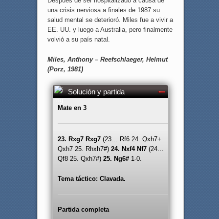
Después de ser hospitalizado a causa de
una crisis nerviosa a finales de 1987 su
salud mental se deterioró. Miles fue a vivir a
EE. UU. y luego a Australia, pero finalmente
volvió a su país natal.
Miles, Anthony – Reefschlaeger, Helmut
(Porz, 1981)
Solución y partida
Mate en 3
23. Rxg7 Rxg7
(23… Rf6 24. Qxh7+
Qxh7 25. Rhxh7#)
24. Nxf4 Nf7
(24…
Qf8 25. Qxh7#)
25. Ng6#
1-0.
Tema táctico: Clavada.
Partida completa