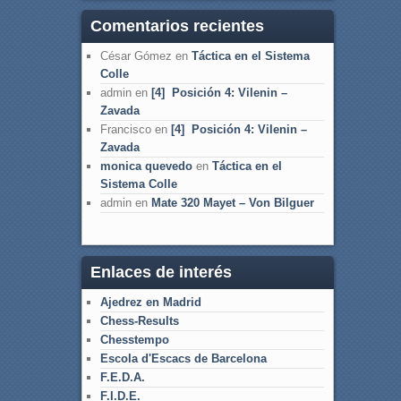
Comentarios recientes
César Gómez
en
Táctica en el Sistema
Colle
admin
en
[4] Posición 4: Vilenin –
Zavada
Francisco
en
[4] Posición 4: Vilenin –
Zavada
monica quevedo
en
Táctica en el
Sistema Colle
admin
en
Mate 320 Mayet – Von Bilguer
Enlaces de interés
Ajedrez en Madrid
Chess-Results
Chesstempo
Escola d'Escacs de Barcelona
F.E.D.A.
F.I.D.E.