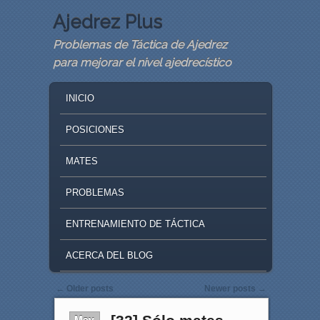
Ajedrez Plus
Problemas de Táctica de Ajedrez
para mejorar el nivel ajedrecístico
MAIN MENU
SKIP TO PRIMARY CONTENT
SKIP TO SECONDARY CONTENT
INICIO
POSICIONES
MATES
PROBLEMAS
ENTRENAMIENTO DE TÁCTICA
ACERCA DEL BLOG
Post navigation
←
Older posts
Newer posts
→
May