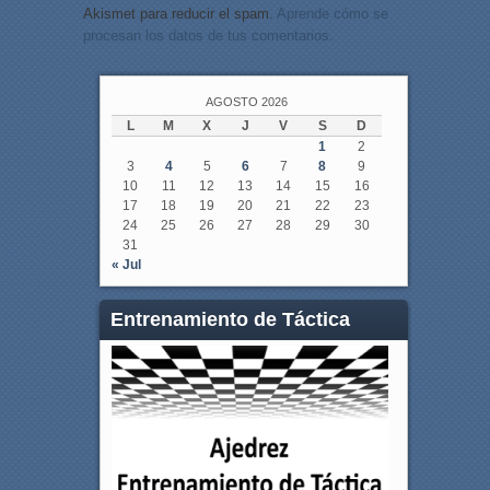
Akismet para reducir el spam.
Aprende cómo se
procesan los datos de tus comentarios.
AGOSTO 2026
L
M
X
J
V
S
D
1
2
3
4
5
6
7
8
9
10
11
12
13
14
15
16
17
18
19
20
21
22
23
24
25
26
27
28
29
30
31
« Jul
Entrenamiento de Táctica