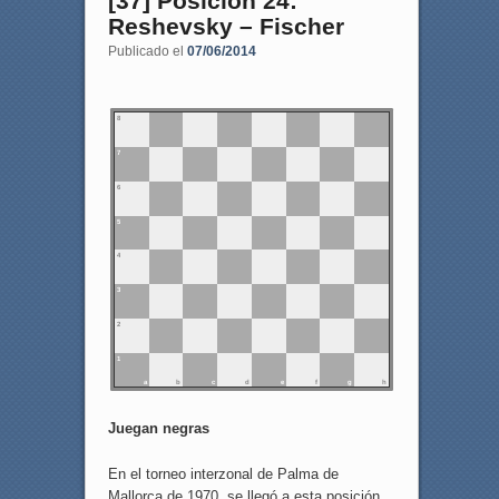
[37] Posición 24:
Reshevsky – Fischer
Publicado el
07/06/2014
8
7
6
5
4
3
2
1
a
b
c
d
e
f
g
h
Juegan negras
En el torneo interzonal de Palma de
Mallorca de 1970, se llegó a esta posición