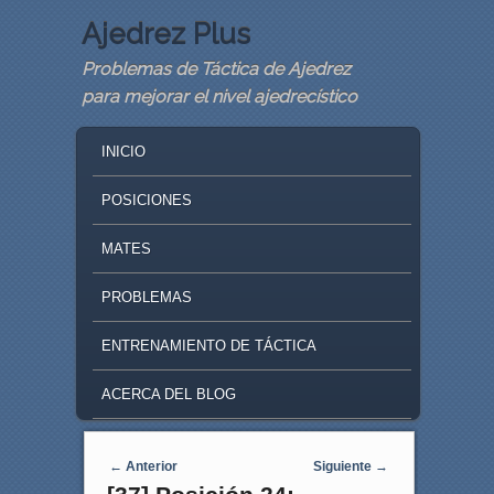
Ajedrez Plus
Problemas de Táctica de Ajedrez
para mejorar el nivel ajedrecístico
MAIN MENU
SKIP TO PRIMARY CONTENT
SKIP TO SECONDARY CONTENT
INICIO
POSICIONES
MATES
PROBLEMAS
ENTRENAMIENTO DE TÁCTICA
ACERCA DEL BLOG
Navegaci�n de entradas
←
Anterior
Siguiente
→