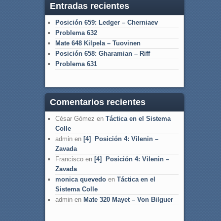
Entradas recientes
Posición 659: Ledger – Cherniaev
Problema 632
Mate 648 Kilpela – Tuovinen
Posición 658: Gharamian – Riff
Problema 631
Comentarios recientes
César Gómez
en
Táctica en el Sistema
Colle
admin
en
[4] Posición 4: Vilenin –
Zavada
Francisco
en
[4] Posición 4: Vilenin –
Zavada
monica quevedo
en
Táctica en el
Sistema Colle
admin
en
Mate 320 Mayet – Von Bilguer