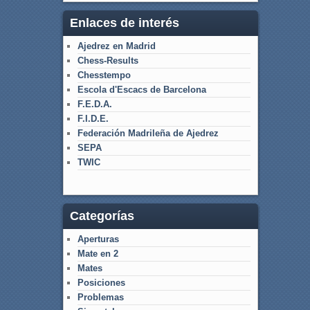
Enlaces de interés
Ajedrez en Madrid
Chess-Results
Chesstempo
Escola d'Escacs de Barcelona
F.E.D.A.
F.I.D.E.
Federación Madrileña de Ajedrez
SEPA
TWIC
Categorías
Aperturas
Mate en 2
Mates
Posiciones
Problemas