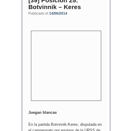
[39] Posición 25:
Botvinnik – Keres
Publicado el
14/06/2014
8
7
6
5
4
3
2
1
a
b
c
d
e
f
g
h
Juegan blancas
En la partida Botvinnik-Keres, disputada en
el campeonato por equipos de la URSS de