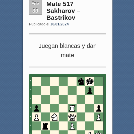
Ene
Mate 517
30
Sakharov –
Bastrikov
Publicado el
30/01/2024
Juegan blancas y dan
mate
8
7
6
5
4
3