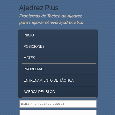
Ajedrez Plus
Problemas de Táctica de Ajedrez
para mejorar el nivel ajedrecístico
MAIN MENU
SKIP TO PRIMARY CONTENT
SKIP TO SECONDARY CONTENT
INICIO
POSICIONES
MATES
PROBLEMAS
ENTRENAMIENTO DE TÁCTICA
ACERCA DEL BLOG
DAILY ARCHIVES:
30/01/2024