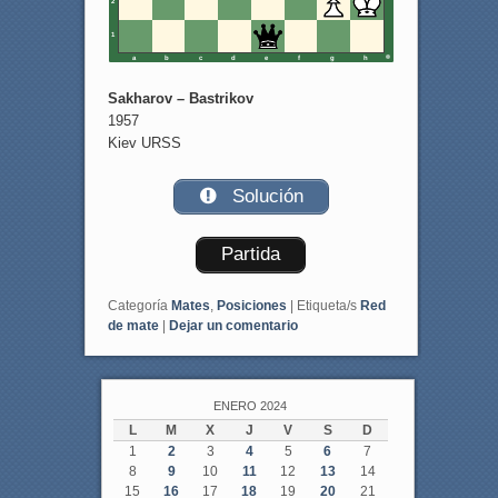
2
1
a
b
c
d
e
f
g
h
Sakharov – Bastrikov
1957
Kiev URSS
Solución
Partida
Categoría
Mates
,
Posiciones
|
Etiqueta/s
Red
de mate
|
Dejar un comentario
ENERO 2024
L
M
X
J
V
S
D
1
2
3
4
5
6
7
8
9
10
11
12
13
14
15
16
17
18
19
20
21