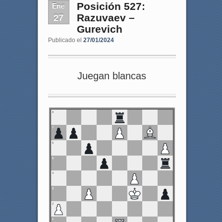
Ene
Posición 527:
27
Razuvaev –
Gurevich
Publicado el
27/01/2024
Juegan blancas
8
7
6
5
4
3
2
1