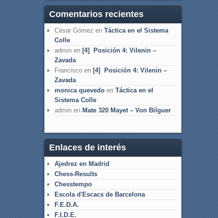
Comentarios recientes
César Gómez
en
Táctica en el Sistema
Colle
admin
en
[4] Posición 4: Vilenin –
Zavada
Francisco
en
[4] Posición 4: Vilenin –
Zavada
monica quevedo
en
Táctica en el
Sistema Colle
admin
en
Mate 320 Mayet – Von Bilguer
Enlaces de interés
Ajedrez en Madrid
Chess-Results
Chesstempo
Escola d'Escacs de Barcelona
F.E.D.A.
F.I.D.E.