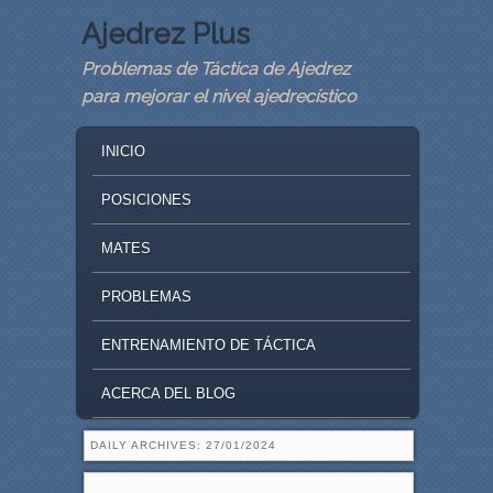
Ajedrez Plus
Problemas de Táctica de Ajedrez
para mejorar el nivel ajedrecístico
MAIN MENU
SKIP TO PRIMARY CONTENT
SKIP TO SECONDARY CONTENT
INICIO
POSICIONES
MATES
PROBLEMAS
ENTRENAMIENTO DE TÁCTICA
ACERCA DEL BLOG
DAILY ARCHIVES:
27/01/2024