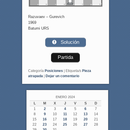
a
b
c
d
e
f
g
h
Razuvaev – Gurevich
1969
Batumi URS
Solución
Partida
Categoría
Posiciones
|
Etiqueta/s
Pieza
atrapada
|
Dejar un comentario
ENERO 2024
L
M
X
J
V
S
D
1
2
3
4
5
6
7
8
9
10
11
12
13
14
15
16
17
18
19
20
21
22
23
24
25
26
27
28
29
30
31