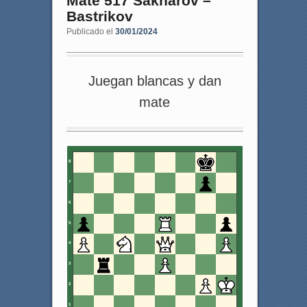
Mate 517 Sakharov –
Bastrikov
Publicado el
30/01/2024
Juegan blancas y dan
mate
8
7
6
5
4
3
2
1