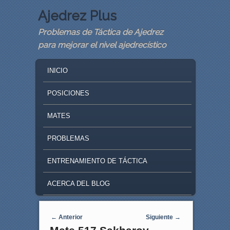
Ajedrez Plus
Problemas de Táctica de Ajedrez
para mejorar el nivel ajedrecístico
MAIN MENU
SKIP TO PRIMARY CONTENT
SKIP TO SECONDARY CONTENT
INICIO
POSICIONES
MATES
PROBLEMAS
ENTRENAMIENTO DE TÁCTICA
ACERCA DEL BLOG
Navegaci�n de entradas
←
Anterior
Siguiente
→