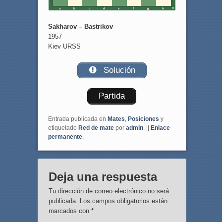
a
b
c
d
e
f
g
h
Sakharov – Bastrikov
1957
Kiev URSS
Solución
Partida
Entrada publicada en
Mates
,
Posiciones
y
etiquetado
Red de mate
por
admin
. ||
Enlace
permanente
.
Deja una respuesta
Tu dirección de correo electrónico no será
publicada.
Los campos obligatorios están
marcados con
*