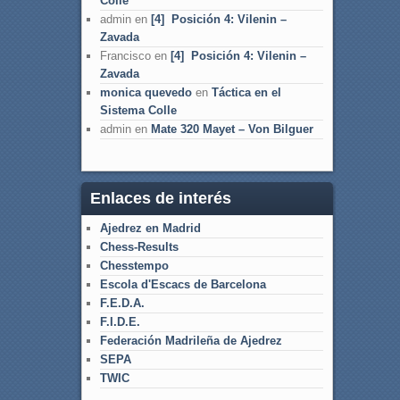
Colle
admin
en
[4] Posición 4: Vilenin –
Zavada
Francisco
en
[4] Posición 4: Vilenin –
Zavada
monica quevedo
en
Táctica en el
Sistema Colle
admin
en
Mate 320 Mayet – Von Bilguer
Enlaces de interés
Ajedrez en Madrid
Chess-Results
Chesstempo
Escola d'Escacs de Barcelona
F.E.D.A.
F.I.D.E.
Federación Madrileña de Ajedrez
SEPA
TWIC