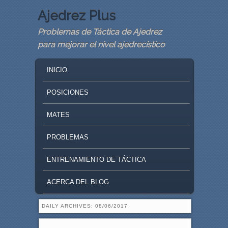
Ajedrez Plus
Problemas de Táctica de Ajedrez
para mejorar el nivel ajedrecístico
MAIN MENU
SKIP TO PRIMARY CONTENT
SKIP TO SECONDARY CONTENT
INICIO
POSICIONES
MATES
PROBLEMAS
ENTRENAMIENTO DE TÁCTICA
ACERCA DEL BLOG
DAILY ARCHIVES:
08/06/2017