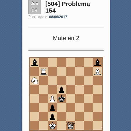
Jun
[504] Problema
08
154
Publicado el
08/06/2017
Mate en 2
8
7
6
5
4
3
2
1
a
b
c
d
e
f
g
h