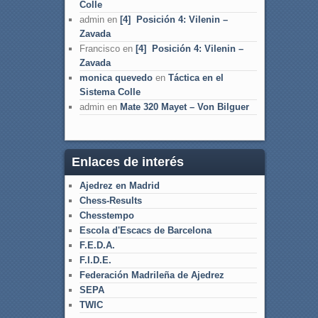
Colle
admin
en
[4] Posición 4: Vilenin –
Zavada
Francisco
en
[4] Posición 4: Vilenin –
Zavada
monica quevedo
en
Táctica en el
Sistema Colle
admin
en
Mate 320 Mayet – Von Bilguer
Enlaces de interés
Ajedrez en Madrid
Chess-Results
Chesstempo
Escola d'Escacs de Barcelona
F.E.D.A.
F.I.D.E.
Federación Madrileña de Ajedrez
SEPA
TWIC