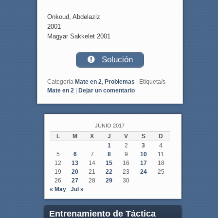
Onkoud, Abdelaziz
2001
Magyar Sakkelet 2001
Solución
Categoría
Mate en 2
,
Problemas
|
Etiqueta/s
Mate en 2
|
Dejar un comentario
JUNIO 2017
L
M
X
J
V
S
D
1
2
3
4
5
6
7
8
9
10
11
12
13
14
15
16
17
18
19
20
21
22
23
24
25
26
27
28
29
30
« May
Jul »
Entrenamiento de Táctica