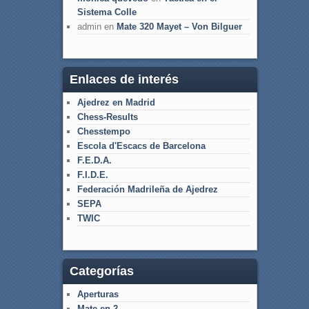
Sistema Colle
admin
en
Mate 320 Mayet – Von Bilguer
Enlaces de interés
Ajedrez en Madrid
Chess-Results
Chesstempo
Escola d'Escacs de Barcelona
F.E.D.A.
F.I.D.E.
Federación Madrileña de Ajedrez
SEPA
TWIC
Categorías
Aperturas
Mate en 2