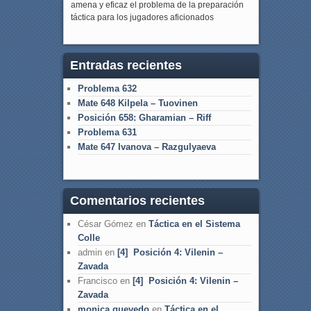
amena y eficaz el problema de la preparación
táctica para los jugadores aficionados
Entradas recientes
Problema 632
Mate 648 Kilpela – Tuovinen
Posición 658: Gharamian – Riff
Problema 631
Mate 647 Ivanova – Razgulyaeva
Comentarios recientes
César Gómez
en
Táctica en el Sistema
Colle
admin
en
[4] Posición 4: Vilenin –
Zavada
Francisco
en
[4] Posición 4: Vilenin –
Zavada
monica quevedo
en
Táctica en el