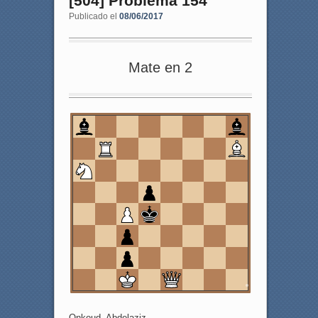
[504] Problema 154
Publicado el
08/06/2017
Mate en 2
8
7
6
5
4
3
2
1
a
b
c
d
e
f
g
h
Onkoud, Abdelaziz