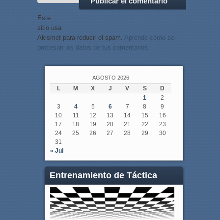
Este
sitio usa
Akismet para reducir el spam.
Aprende cómo se
procesan los datos de tus comentarios.
AGOSTO 2026
L
M
X
J
V
S
D
1
2
3
4
5
6
7
8
9
10
11
12
13
14
15
16
17
18
19
20
21
22
23
24
25
26
27
28
29
30
31
« Jul
Entrenamiento de Táctica