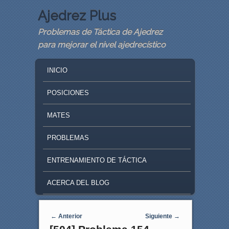
Ajedrez Plus
Problemas de Táctica de Ajedrez
para mejorar el nivel ajedrecístico
MAIN MENU
SKIP TO PRIMARY CONTENT
SKIP TO SECONDARY CONTENT
INICIO
POSICIONES
MATES
PROBLEMAS
ENTRENAMIENTO DE TÁCTICA
ACERCA DEL BLOG
Navegaci�n de entradas
←
Anterior
Siguiente
→