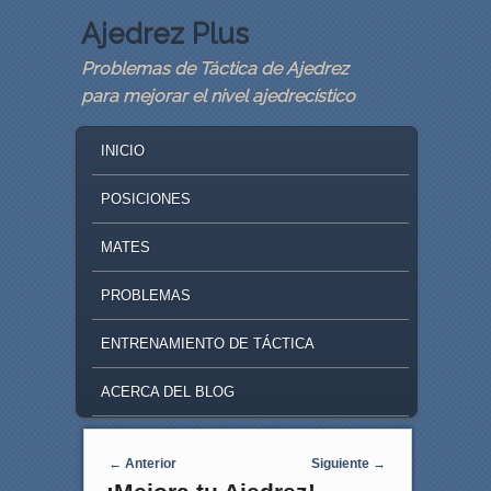
Ajedrez Plus
Problemas de Táctica de Ajedrez
para mejorar el nivel ajedrecístico
MAIN MENU
SKIP TO PRIMARY CONTENT
SKIP TO SECONDARY CONTENT
INICIO
POSICIONES
MATES
PROBLEMAS
ENTRENAMIENTO DE TÁCTICA
ACERCA DEL BLOG
Navegaci�n de entradas
←
Anterior
Siguiente
→