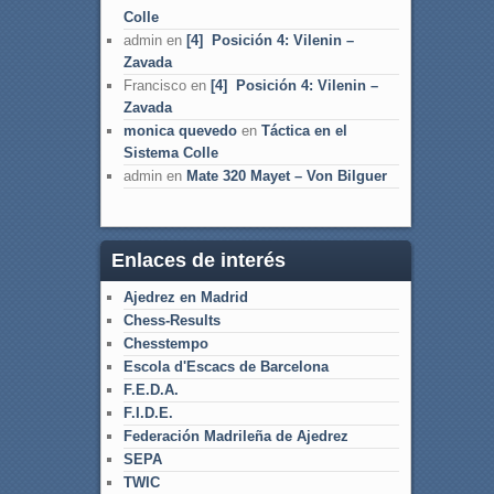
Colle
admin
en
[4] Posición 4: Vilenin –
Zavada
Francisco
en
[4] Posición 4: Vilenin –
Zavada
monica quevedo
en
Táctica en el
Sistema Colle
admin
en
Mate 320 Mayet – Von Bilguer
Enlaces de interés
Ajedrez en Madrid
Chess-Results
Chesstempo
Escola d'Escacs de Barcelona
F.E.D.A.
F.I.D.E.
Federación Madrileña de Ajedrez
SEPA
TWIC