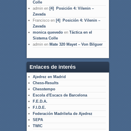
Colle
admin
en
[4] Posición 4: Vilenin –
Zavada
Francisco
en
[4] Posición 4: Vilenin –
Zavada
monica quevedo
en
Táctica en el
Sistema Colle
admin
en
Mate 320 Mayet – Von Bilguer
Enlaces de interés
Ajedrez en Madrid
Chess-Results
Chesstempo
Escola d'Escacs de Barcelona
F.E.D.A.
F.I.D.E.
Federación Madrileña de Ajedrez
SEPA
TWIC