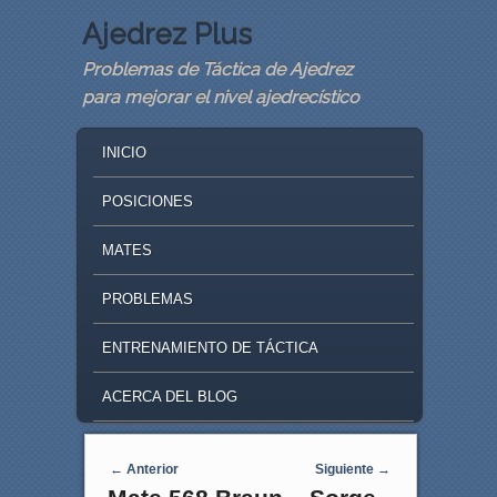
Ajedrez Plus
Problemas de Táctica de Ajedrez
para mejorar el nivel ajedrecístico
MAIN MENU
SKIP TO PRIMARY CONTENT
SKIP TO SECONDARY CONTENT
INICIO
POSICIONES
MATES
PROBLEMAS
ENTRENAMIENTO DE TÁCTICA
ACERCA DEL BLOG
Navegaci�n de entradas
←
Anterior
Siguiente
→