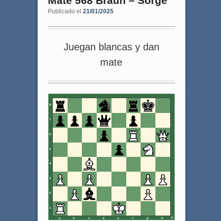
Mate 568 Braun – Sorge
Publicado el
21/01/2025
Juegan blancas y dan
mate
8
7
6
5
4
3
2
1
a
b
c
d
e
f
g
h