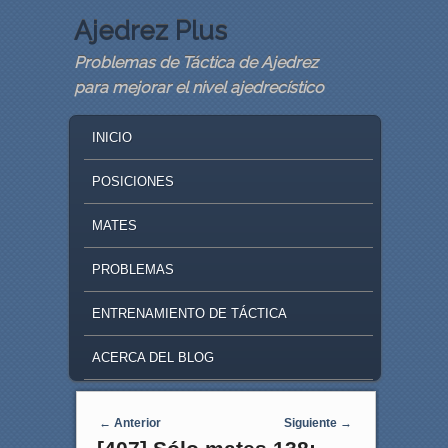
Ajedrez Plus
Problemas de Táctica de Ajedrez
para mejorar el nivel ajedrecístico
MAIN MENU
SKIP TO PRIMARY CONTENT
SKIP TO SECONDARY CONTENT
INICIO
POSICIONES
MATES
PROBLEMAS
ENTRENAMIENTO DE TÁCTICA
ACERCA DEL BLOG
Navegaci�n de entradas
←
Anterior
Siguiente
→