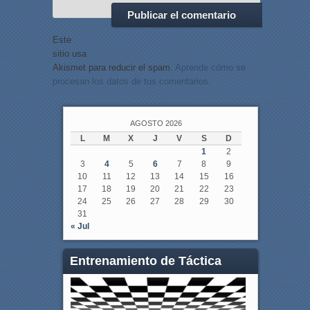
Este
sitio usa
Akismet para reducir el spam.
Aprende cómo se
procesan los datos de tus comentarios.
AGOSTO 2026
L
M
X
J
V
S
D
1
2
3
4
5
6
7
8
9
10
11
12
13
14
15
16
17
18
19
20
21
22
23
24
25
26
27
28
29
30
31
« Jul
Entrenamiento de Táctica