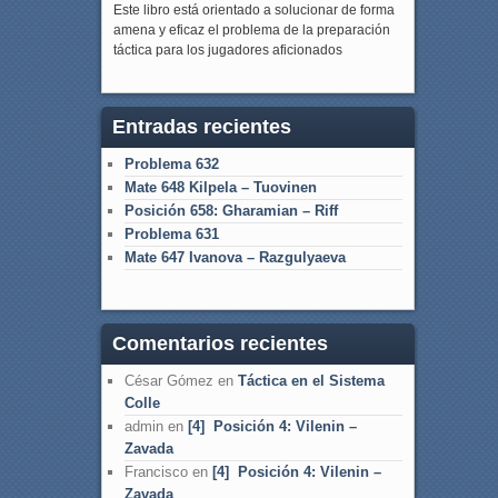
Este libro está orientado a solucionar de forma
amena y eficaz el problema de la preparación
táctica para los jugadores aficionados
Entradas recientes
Problema 632
Mate 648 Kilpela – Tuovinen
Posición 658: Gharamian – Riff
Problema 631
Mate 647 Ivanova – Razgulyaeva
Comentarios recientes
César Gómez
en
Táctica en el Sistema
Colle
admin
en
[4] Posición 4: Vilenin –
Zavada
Francisco
en
[4] Posición 4: Vilenin –
Zavada