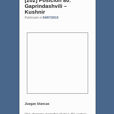
[202] Posición 80:
Gaprindashvili –
Kushnir
Publicado el
04/07/2015
8
7
6
5
4
3
2
1
a
b
c
d
e
f
g
h
Juegan blancas