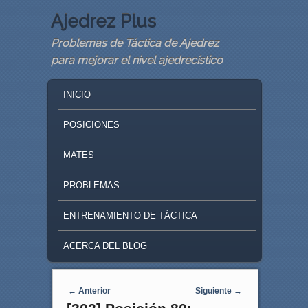
Ajedrez Plus
Problemas de Táctica de Ajedrez
para mejorar el nivel ajedrecístico
MAIN MENU
SKIP TO PRIMARY CONTENT
SKIP TO SECONDARY CONTENT
INICIO
POSICIONES
MATES
PROBLEMAS
ENTRENAMIENTO DE TÁCTICA
ACERCA DEL BLOG
Navegaci�n de entradas
←
Anterior
Siguiente
→