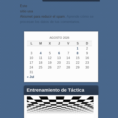
Este
sitio usa
Akismet para reducir el spam.
Aprende cómo se
procesan los datos de tus comentarios.
AGOSTO 2026
L
M
X
J
V
S
D
1
2
3
4
5
6
7
8
9
10
11
12
13
14
15
16
17
18
19
20
21
22
23
24
25
26
27
28
29
30
31
« Jul
Entrenamiento de Táctica