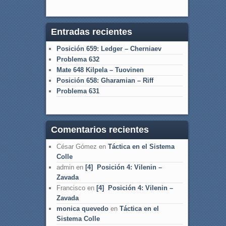
Entradas recientes
Posición 659: Ledger – Cherniaev
Problema 632
Mate 648 Kilpela – Tuovinen
Posición 658: Gharamian – Riff
Problema 631
Comentarios recientes
César Gómez
en
Táctica en el Sistema
Colle
admin
en
[4] Posición 4: Vilenin –
Zavada
Francisco
en
[4] Posición 4: Vilenin –
Zavada
monica quevedo
en
Táctica en el
Sistema Colle