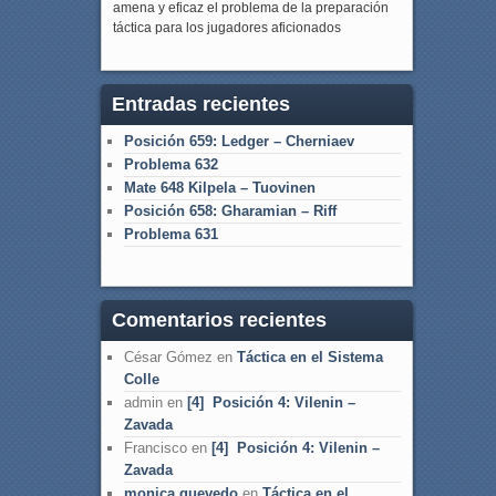
amena y eficaz el problema de la preparación
táctica para los jugadores aficionados
Entradas recientes
Posición 659: Ledger – Cherniaev
Problema 632
Mate 648 Kilpela – Tuovinen
Posición 658: Gharamian – Riff
Problema 631
Comentarios recientes
César Gómez
en
Táctica en el Sistema
Colle
admin
en
[4] Posición 4: Vilenin –
Zavada
Francisco
en
[4] Posición 4: Vilenin –
Zavada
monica quevedo
en
Táctica en el