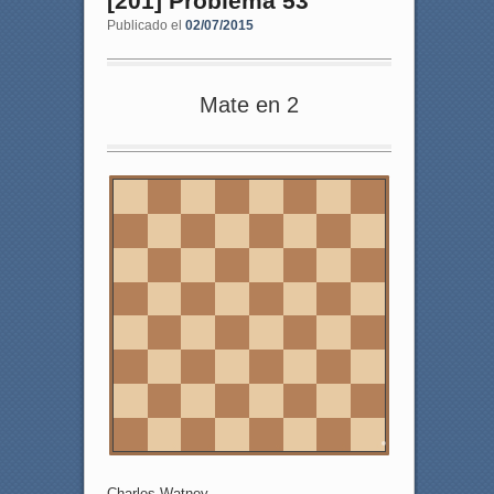
[201] Problema 53
Publicado el
02/07/2015
Mate en 2
8
7
6
5
4
3
2
1
a
b
c
d
e
f
g
h
Charles Watney