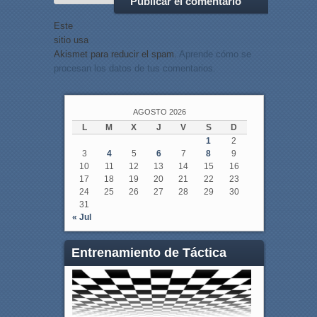
Este
sitio usa
Akismet para reducir el spam.
Aprende cómo se
procesan los datos de tus comentarios.
AGOSTO 2026
L
M
X
J
V
S
D
1
2
3
4
5
6
7
8
9
10
11
12
13
14
15
16
17
18
19
20
21
22
23
24
25
26
27
28
29
30
31
« Jul
Entrenamiento de Táctica