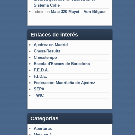
Sistema Colle
admin
en
Mate 320 Mayet – Von Bilguer
Enlaces de interés
Ajedrez en Madrid
Chess-Results
Chesstempo
Escola d'Escacs de Barcelona
F.E.D.A.
F.I.D.E.
Federación Madrileña de Ajedrez
SEPA
TWIC
Categorías
Aperturas
Mate en 2