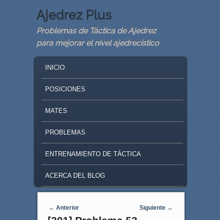
Ajedrez Plus
Problemas de Táctica de Ajedrez
para mejorar el nivel ajedrecístico
MAIN MENU
SKIP TO PRIMARY CONTENT
SKIP TO SECONDARY CONTENT
INICIO
POSICIONES
MATES
PROBLEMAS
ENTRENAMIENTO DE TÁCTICA
ACERCA DEL BLOG
Navegaci�n de entradas
←
Anterior
Siguiente
→