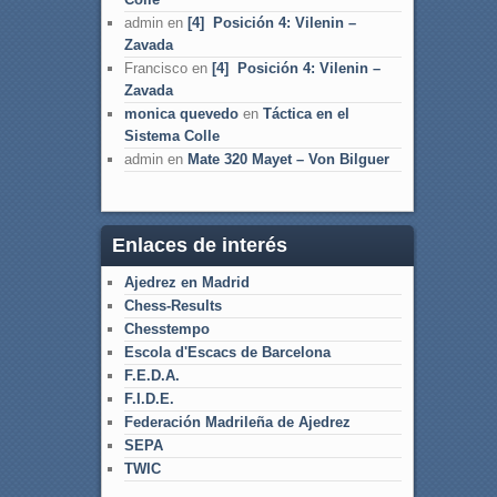
admin
en
[4] Posición 4: Vilenin –
Zavada
Francisco
en
[4] Posición 4: Vilenin –
Zavada
monica quevedo
en
Táctica en el
Sistema Colle
admin
en
Mate 320 Mayet – Von Bilguer
Enlaces de interés
Ajedrez en Madrid
Chess-Results
Chesstempo
Escola d'Escacs de Barcelona
F.E.D.A.
F.I.D.E.
Federación Madrileña de Ajedrez
SEPA
TWIC