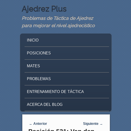
Ajedrez Plus
Problemas de Táctica de Ajedrez
para mejorar el nivel ajedrecístico
MAIN MENU
SKIP TO PRIMARY CONTENT
SKIP TO SECONDARY CONTENT
INICIO
POSICIONES
MATES
PROBLEMAS
ENTRENAMIENTO DE TÁCTICA
ACERCA DEL BLOG
Navegaci�n de entradas
←
Anterior
Siguiente
→