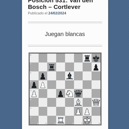
Posición 531: Van den
Bosch – Cortlever
Publicado el
24/02/2024
Juegan blancas
8
7
6
5
4
3
2
1
a
b
c
d
e
f
g
h