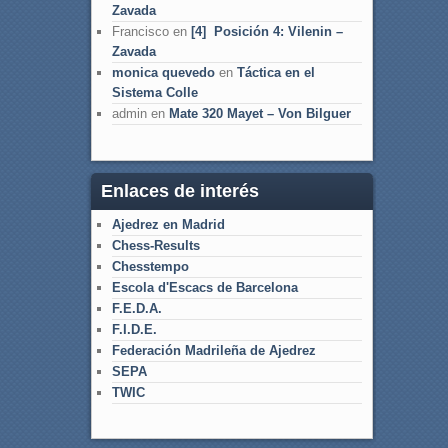
Zavada
Francisco
en
[4] Posición 4: Vilenin –
Zavada
monica quevedo
en
Táctica en el
Sistema Colle
admin
en
Mate 320 Mayet – Von Bilguer
Enlaces de interés
Ajedrez en Madrid
Chess-Results
Chesstempo
Escola d'Escacs de Barcelona
F.E.D.A.
F.I.D.E.
Federación Madrileña de Ajedrez
SEPA
TWIC