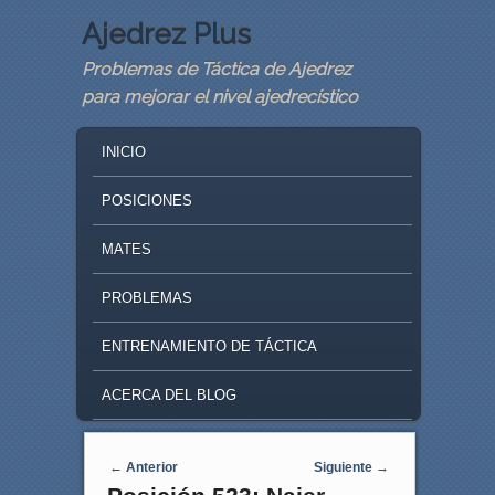
Ajedrez Plus
Problemas de Táctica de Ajedrez
para mejorar el nivel ajedrecístico
MAIN MENU
SKIP TO PRIMARY CONTENT
SKIP TO SECONDARY CONTENT
INICIO
POSICIONES
MATES
PROBLEMAS
ENTRENAMIENTO DE TÁCTICA
ACERCA DEL BLOG
Navegaci�n de entradas
←
Anterior
Siguiente
→