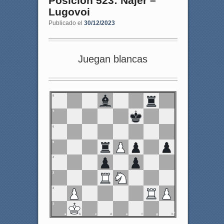
Posición 523: Najer –
Lugovoi
Publicado el
30/12/2023
Juegan blancas
8
7
6
5
4
3
2
1
a
b
c
d
e
f
g
h