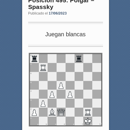
Posición 495: Polgar –
Spassky
Publicado el
17/06/2023
Juegan blancas
8
7
6
5
4
3
2
1
a
b
c
d
e
f
g
h