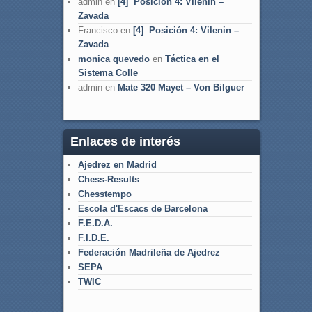
admin
en
[4] Posición 4: Vilenin –
Zavada
Francisco
en
[4] Posición 4: Vilenin –
Zavada
monica quevedo
en
Táctica en el
Sistema Colle
admin
en
Mate 320 Mayet – Von Bilguer
Enlaces de interés
Ajedrez en Madrid
Chess-Results
Chesstempo
Escola d'Escacs de Barcelona
F.E.D.A.
F.I.D.E.
Federación Madrileña de Ajedrez
SEPA
TWIC