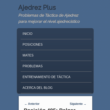
Ajedrez Plus
Problemas de Táctica de Ajedrez
para mejorar el nivel ajedrecístico
MAIN MENU
SKIP TO PRIMARY CONTENT
SKIP TO SECONDARY CONTENT
INICIO
POSICIONES
MATES
PROBLEMAS
ENTRENAMIENTO DE TÁCTICA
ACERCA DEL BLOG
Navegaci�n de entradas
←
Anterior
Siguiente
→