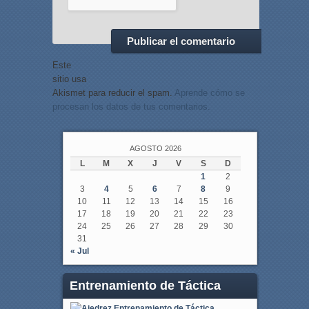
Este
sitio usa
Akismet para reducir el spam.
Aprende cómo se
procesan los datos de tus comentarios.
AGOSTO 2026
L
M
X
J
V
S
D
1
2
3
4
5
6
7
8
9
10
11
12
13
14
15
16
17
18
19
20
21
22
23
24
25
26
27
28
29
30
31
« Jul
Entrenamiento de Táctica