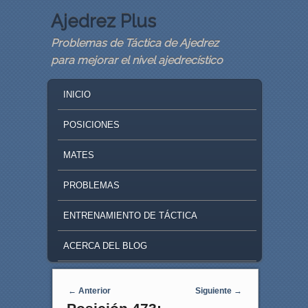
Ajedrez Plus
Problemas de Táctica de Ajedrez
para mejorar el nivel ajedrecístico
MAIN MENU
SKIP TO PRIMARY CONTENT
SKIP TO SECONDARY CONTENT
INICIO
POSICIONES
MATES
PROBLEMAS
ENTRENAMIENTO DE TÁCTICA
ACERCA DEL BLOG
Navegaci�n de entradas
←
Anterior
Siguiente
→