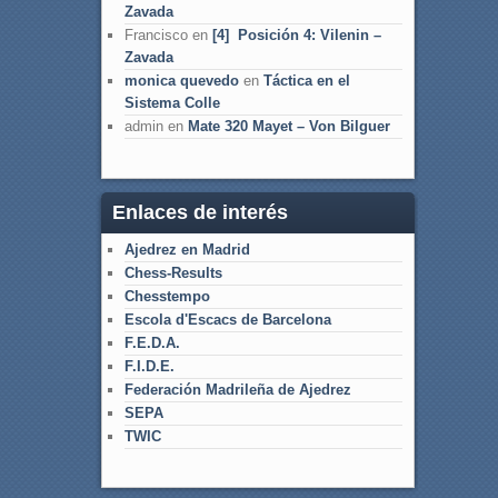
Zavada
Francisco
en
[4] Posición 4: Vilenin –
Zavada
monica quevedo
en
Táctica en el
Sistema Colle
admin
en
Mate 320 Mayet – Von Bilguer
Enlaces de interés
Ajedrez en Madrid
Chess-Results
Chesstempo
Escola d'Escacs de Barcelona
F.E.D.A.
F.I.D.E.
Federación Madrileña de Ajedrez
SEPA
TWIC