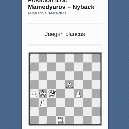
Posición 473:
Mamedyarov – Nyback
Publicado el
14/01/2023
Juegan blancas
8
7
6
5
4
3
2
1
a
b
c
d
e
f
g
h