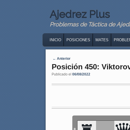
Ajedrez Plus
Problemas de Táctica de Ajedre
MAIN MENU
SKIP TO PRIMARY CONTENT
SKIP TO SECONDARY CONTENT
INICIO
POSICIONES
MATES
PROBLE
Navegaci�n de entradas
←
Anterior
Posición 450: Viktor
Publicado el
06/08/2022
8