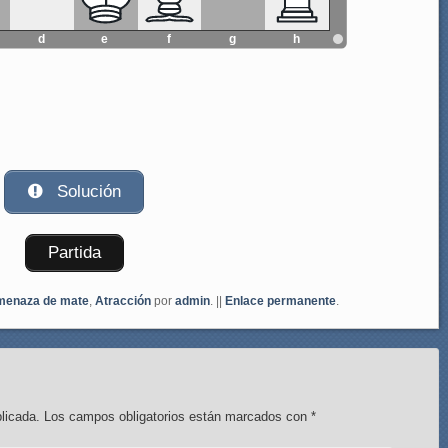
d
e
f
g
h
Solución
Partida
enaza de mate
,
Atracción
por
admin
. ||
Enlace permanente
.
licada.
Los campos obligatorios están marcados con
*