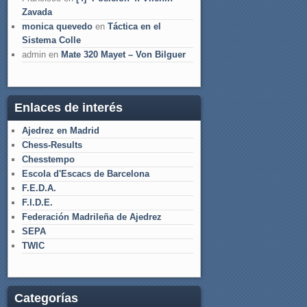
Zavada
monica quevedo
en
Táctica en el
Sistema Colle
admin
en
Mate 320 Mayet – Von Bilguer
Enlaces de interés
Ajedrez en Madrid
Chess-Results
Chesstempo
Escola d'Escacs de Barcelona
F.E.D.A.
F.I.D.E.
Federación Madrileña de Ajedrez
SEPA
TWIC
Categorías