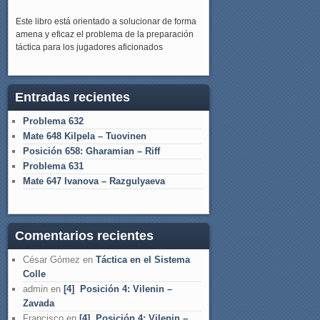
Este libro está orientado a solucionar de forma
amena y eficaz el problema de la preparación
táctica para los jugadores aficionados
Entradas recientes
Problema 632
Mate 648 Kilpela – Tuovinen
Posición 658: Gharamian – Riff
Problema 631
Mate 647 Ivanova – Razgulyaeva
Comentarios recientes
César Gómez
en
Táctica en el Sistema
Colle
admin
en
[4] Posición 4: Vilenin –
Zavada
Francisco
en
[4] Posición 4: Vilenin –