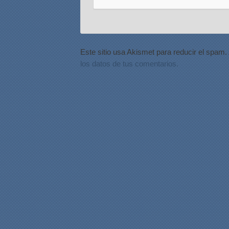
Este sitio usa Akismet para reducir el spam.
los datos de tus comentarios.