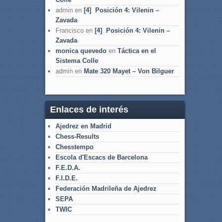
admin
en
[4] Posición 4: Vilenin –
Zavada
Francisco
en
[4] Posición 4: Vilenin –
Zavada
monica quevedo
en
Táctica en el
Sistema Colle
admin
en
Mate 320 Mayet – Von Bilguer
Enlaces de interés
Ajedrez en Madrid
Chess-Results
Chesstempo
Escola d'Escacs de Barcelona
F.E.D.A.
F.I.D.E.
Federación Madrileña de Ajedrez
SEPA
TWIC