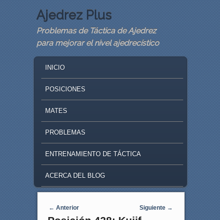
Ajedrez Plus
Problemas de Táctica de Ajedrez
para mejorar el nivel ajedrecístico
MAIN MENU
SKIP TO PRIMARY CONTENT
SKIP TO SECONDARY CONTENT
INICIO
POSICIONES
MATES
PROBLEMAS
ENTRENAMIENTO DE TÁCTICA
ACERCA DEL BLOG
Navegaci�n de entradas
←
Anterior
Siguiente
→