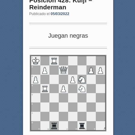
Posición 428: Kuijf –
Reinderman
Publicado el
05/03/2022
Juegan negras
1
2
3
4
5
6
7
8
h
g
f
e
d
c
b
a