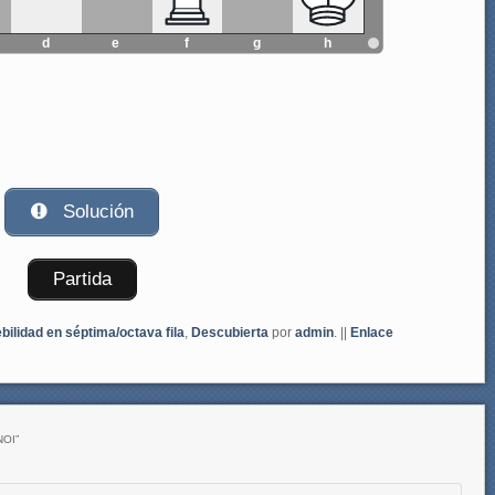
d
e
f
g
h
Solución
Partida
bilidad en séptima/octava fila
,
Descubierta
por
admin
. ||
Enlace
NOI
”