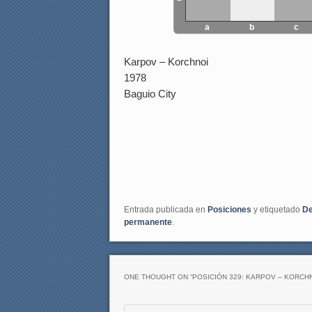
a
b
c
Karpov – Korchnoi
1978
Baguio City
Entrada publicada en
Posiciones
y etiquetado
De
permanente
.
ONE THOUGHT ON “
POSICIÓN 329: KARPOV – KORCH