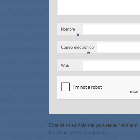
Nombre
*
Correo electrónico
*
Web
Este sitio usa Akismet para reducir el spam.
los datos de tus comentarios.