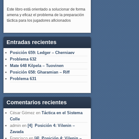
Este libro está orientado a solucionar de forma
amena y eficaz el problema de la preparación
táctica para los jugadores aficionados
Entradas recientes
Posición 659: Ledger – Cherniaev
Problema 632
Mate 648 Kilpela – Tuovinen
Posición 658: Gharamian – Riff
Problema 631
Comentarios recientes
César Gómez
en
Táctica en el Sistema
Colle
admin
en
[4] Posición 4: Vilenin –
Zavada
Francisco
en
[4] Posición 4: Vilenin –