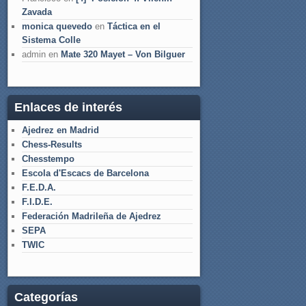
Zavada
monica quevedo
en
Táctica en el
Sistema Colle
admin
en
Mate 320 Mayet – Von Bilguer
Enlaces de interés
Ajedrez en Madrid
Chess-Results
Chesstempo
Escola d'Escacs de Barcelona
F.E.D.A.
F.I.D.E.
Federación Madrileña de Ajedrez
SEPA
TWIC
Categorías