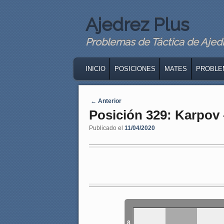
Ajedrez Plus
Problemas de Táctica de Ajedre
MAIN MENU
SKIP TO PRIMARY CONTENT
SKIP TO SECONDARY CONTENT
INICIO
POSICIONES
MATES
PROBLE
Navegaci�n de entradas
←
Anterior
Posición 329: Karpov
Publicado el
11/04/2020
8