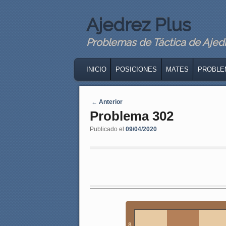
Ajedrez Plus
Problemas de Táctica de Ajedre
MAIN MENU
SKIP TO PRIMARY CONTENT
SKIP TO SECONDARY CONTENT
INICIO
POSICIONES
MATES
PROBLE
Navegaci�n de entradas
←
Anterior
Problema 302
Publicado el
09/04/2020
8