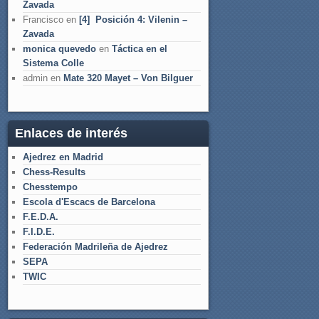
Zavada
Francisco
en
[4] Posición 4: Vilenin –
Zavada
monica quevedo
en
Táctica en el
Sistema Colle
admin
en
Mate 320 Mayet – Von Bilguer
Enlaces de interés
Ajedrez en Madrid
Chess-Results
Chesstempo
Escola d'Escacs de Barcelona
F.E.D.A.
F.I.D.E.
Federación Madrileña de Ajedrez
SEPA
TWIC