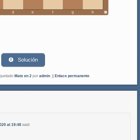
d
e
f
g
h
Solución
iquetado
Mate en 2
por
admin
. ||
Enlace permanente
.
020 at 19:48
said: