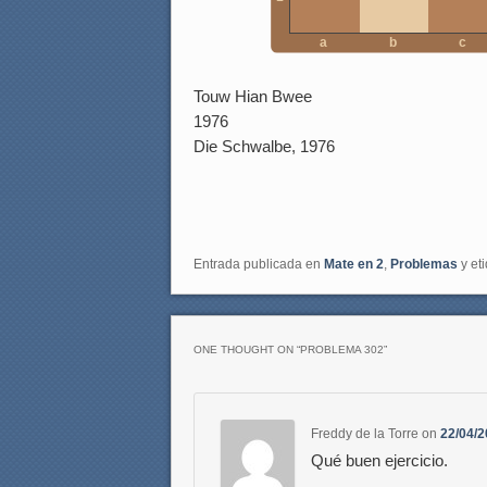
a
b
c
Touw Hian Bwee
1976
Die Schwalbe, 1976
Entrada publicada en
Mate en 2
,
Problemas
y et
ONE THOUGHT ON “
PROBLEMA 302
”
Freddy de la Torre
on
22/04/2
Qué buen ejercicio.