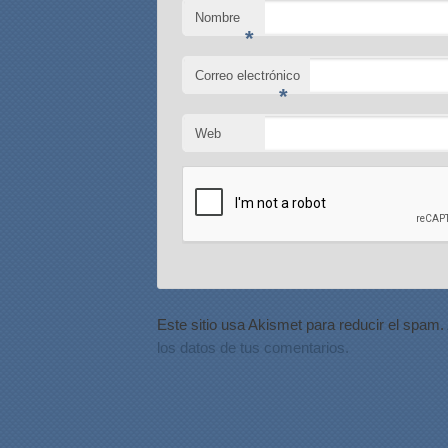
Nombre
*
Correo electrónico
*
Web
Este sitio usa Akismet para reducir el spam.
los datos de tus comentarios.