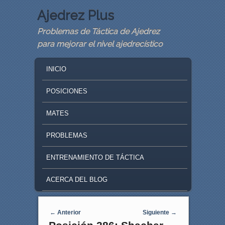
Ajedrez Plus
Problemas de Táctica de Ajedrez
para mejorar el nivel ajedrecístico
MAIN MENU
SKIP TO PRIMARY CONTENT
SKIP TO SECONDARY CONTENT
INICIO
POSICIONES
MATES
PROBLEMAS
ENTRENAMIENTO DE TÁCTICA
ACERCA DEL BLOG
Navegaci�n de entradas
←
Anterior
Siguiente
→