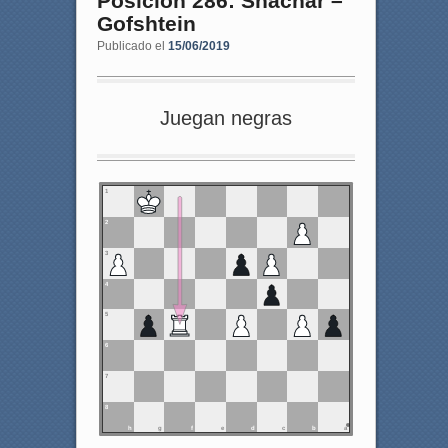
Posición 286: Shachar –
Gofshtein
Publicado el
15/06/2019
Juegan negras
1
2
3
4
5
6
7
8
h
g
f
e
d
c
b
a