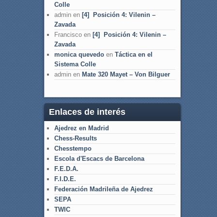
Colle
admin
en
[4] Posición 4: Vilenin –
Zavada
Francisco
en
[4] Posición 4: Vilenin –
Zavada
monica quevedo
en
Táctica en el
Sistema Colle
admin
en
Mate 320 Mayet – Von Bilguer
Enlaces de interés
Ajedrez en Madrid
Chess-Results
Chesstempo
Escola d'Escacs de Barcelona
F.E.D.A.
F.I.D.E.
Federación Madrileña de Ajedrez
SEPA
TWIC