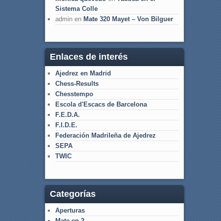
Sistema Colle
admin
en
Mate 320 Mayet – Von Bilguer
Enlaces de interés
Ajedrez en Madrid
Chess-Results
Chesstempo
Escola d'Escacs de Barcelona
F.E.D.A.
F.I.D.E.
Federación Madrileña de Ajedrez
SEPA
TWIC
Categorías
Aperturas
Mate en 2