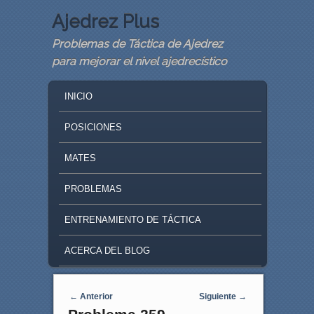
Ajedrez Plus
Problemas de Táctica de Ajedrez
para mejorar el nivel ajedrecístico
MAIN MENU
SKIP TO PRIMARY CONTENT
SKIP TO SECONDARY CONTENT
INICIO
POSICIONES
MATES
PROBLEMAS
ENTRENAMIENTO DE TÁCTICA
ACERCA DEL BLOG
Navegaci�n de entradas
←
Anterior
Siguiente
→