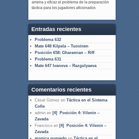
amena y eficaz el problema de la preparación
táctica para los jugadores aficionados
Entradas recientes
Problema 632
Mate 648 Kilpela – Tuovinen
Posición 658: Gharamian – Riff
Problema 631
Mate 647 Ivanova – Razgulyaeva
Comentarios recientes
César Gómez
en
Táctica en el Sistema
Colle
admin
en
[4] Posición 4: Vilenin –
Zavada
Francisco
en
[4] Posición 4: Vilenin –
Zavada
monica quevedo
en
Táctica en el