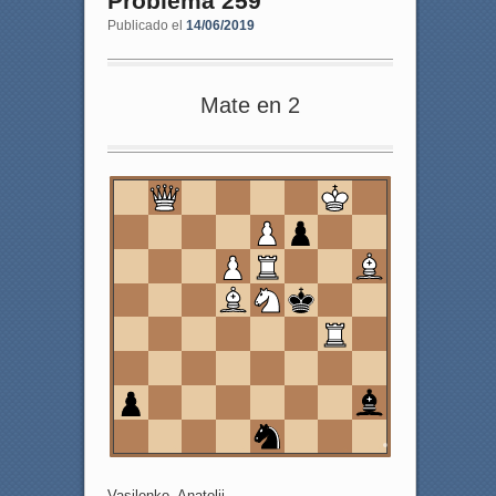
Problema 259
Publicado el
14/06/2019
Mate en 2
8
7
6
5
4
3
2
1
a
b
c
d
e
f
g
h
Vasilenko, Anatolij