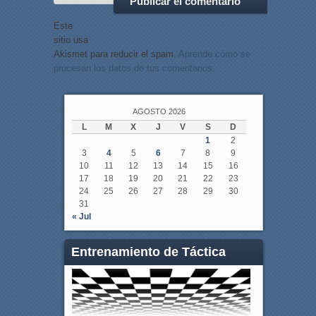
Este
sitio usa
Akismet para reducir el spam.
Aprende cómo se
procesan los datos de tus comentarios.
AGOSTO 2026
L
M
X
J
V
S
D
1
2
3
4
5
6
7
8
9
10
11
12
13
14
15
16
17
18
19
20
21
22
23
24
25
26
27
28
29
30
31
« Jul
Entrenamiento de Táctica