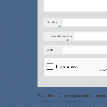
Nombre
*
Correo electrónico
*
Web
Este sitio usa Akismet para reducir el spam.
los datos de tus comentarios.