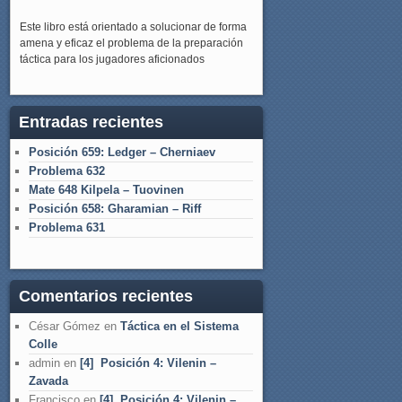
Este libro está orientado a solucionar de forma
amena y eficaz el problema de la preparación
táctica para los jugadores aficionados
Entradas recientes
Posición 659: Ledger – Cherniaev
Problema 632
Mate 648 Kilpela – Tuovinen
Posición 658: Gharamian – Riff
Problema 631
Comentarios recientes
César Gómez
en
Táctica en el Sistema
Colle
admin
en
[4] Posición 4: Vilenin –
Zavada
Francisco
en
[4] Posición 4: Vilenin –