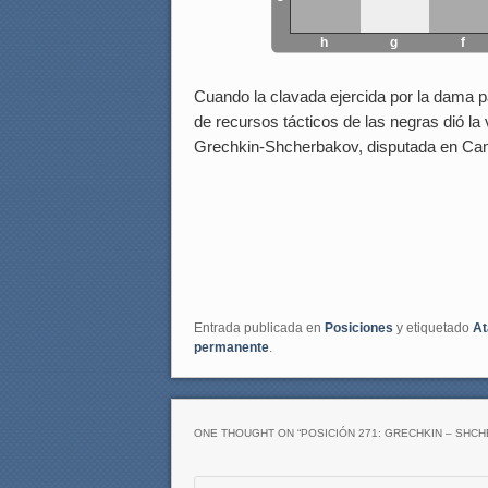
h
g
f
Cuando la clavada ejercida por la dama pa
de recursos tácticos de las negras dió la 
Grechkin-Shcherbakov, disputada en Ca
Entrada publicada en
Posiciones
y etiquetado
At
permanente
.
ONE THOUGHT ON “
POSICIÓN 271: GRECHKIN – SHC