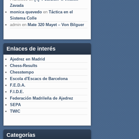
Zavada
monica quevedo
en
Táctica en el
Sistema Colle
admin
en
Mate 320 Mayet – Von Bilguer
Enlaces de interés
Ajedrez en Madrid
Chess-Results
Chesstempo
Escola d'Escacs de Barcelona
F.E.D.A.
F.I.D.E.
Federación Madrileña de Ajedrez
SEPA
TWIC
Categorías