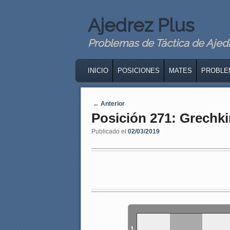
Ajedrez Plus
Problemas de Táctica de Ajedre
MAIN MENU
SKIP TO PRIMARY CONTENT
SKIP TO SECONDARY CONTENT
INICIO
POSICIONES
MATES
PROBLE
Navegaci�n de entradas
←
Anterior
Posición 271: Grechk
Publicado el
02/03/2019
1