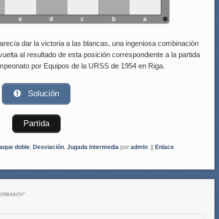
e
d
c
b
a
recía dar la victoria a las blancas, una ingeniosa combinación
vuelta al resultado de esta posición correspondiente a la partida
mpeonato por Equipos de la URSS de 1954 en Riga.
Solución
Partida
aque doble
,
Desviación
,
Jugada intermedia
por
admin
. ||
Enlace
HERBAKOV
”