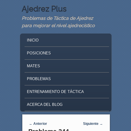
Ajedrez Plus
Problemas de Táctica de Ajedrez
para mejorar el nivel ajedrecístico
MAIN MENU
SKIP TO PRIMARY CONTENT
SKIP TO SECONDARY CONTENT
INICIO
POSICIONES
MATES
PROBLEMAS
ENTRENAMIENTO DE TÁCTICA
ACERCA DEL BLOG
Navegaci�n de entradas
←
Anterior
Siguiente
→