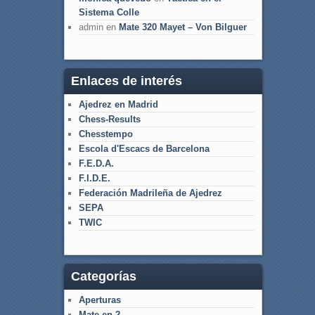
Sistema Colle
admin
en
Mate 320 Mayet – Von Bilguer
Enlaces de interés
Ajedrez en Madrid
Chess-Results
Chesstempo
Escola d'Escacs de Barcelona
F.E.D.A.
F.I.D.E.
Federación Madrileña de Ajedrez
SEPA
TWIC
Categorías
Aperturas
Mate en 2