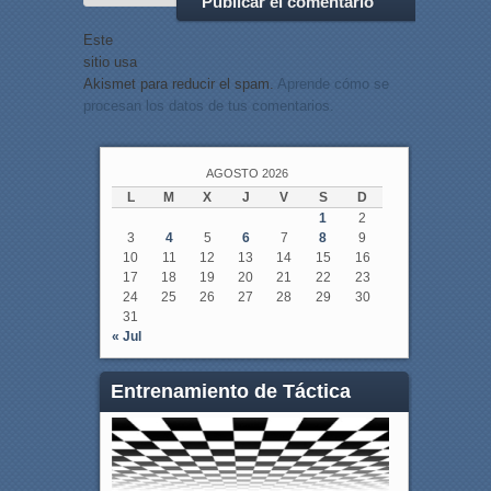
Este
sitio usa
Akismet para reducir el spam.
Aprende cómo se
procesan los datos de tus comentarios.
AGOSTO 2026
L
M
X
J
V
S
D
1
2
3
4
5
6
7
8
9
10
11
12
13
14
15
16
17
18
19
20
21
22
23
24
25
26
27
28
29
30
31
« Jul
Entrenamiento de Táctica