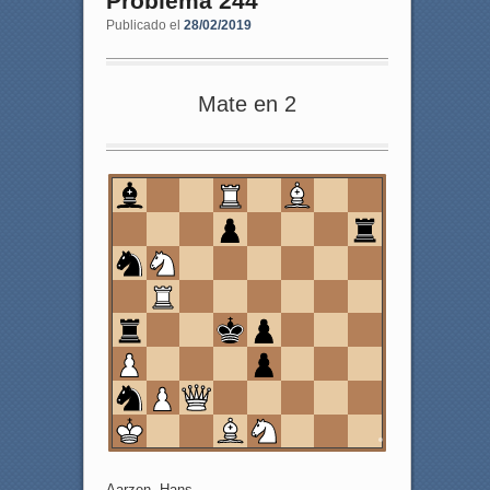
Problema 244
Publicado el
28/02/2019
Mate en 2
8
7
6
5
4
3
2
1
a
b
c
d
e
f
g
h
Aarzen, Hans