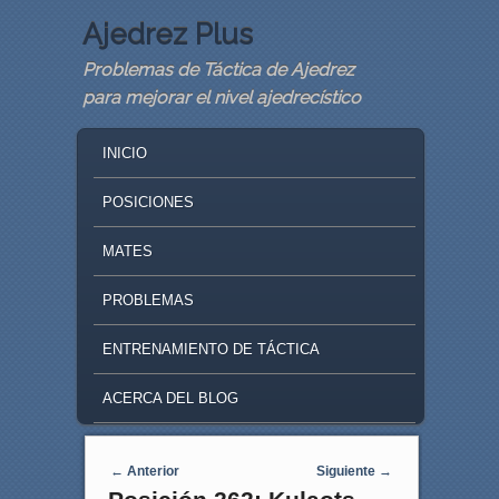
Ajedrez Plus
Problemas de Táctica de Ajedrez
para mejorar el nivel ajedrecístico
MAIN MENU
SKIP TO PRIMARY CONTENT
SKIP TO SECONDARY CONTENT
INICIO
POSICIONES
MATES
PROBLEMAS
ENTRENAMIENTO DE TÁCTICA
ACERCA DEL BLOG
Navegaci�n de entradas
←
Anterior
Siguiente
→