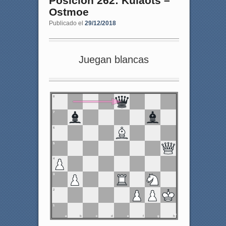
Posición 262: Kulaots –
Ostmoe
Publicado el
29/12/2018
Juegan blancas
8
7
6
5
4
3
2
1
a
b
c
d
e
f
g
h