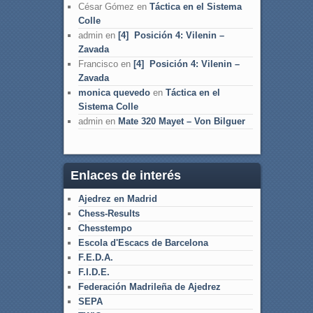
César Gómez
en
Táctica en el Sistema
Colle
admin
en
[4] Posición 4: Vilenin –
Zavada
Francisco
en
[4] Posición 4: Vilenin –
Zavada
monica quevedo
en
Táctica en el
Sistema Colle
admin
en
Mate 320 Mayet – Von Bilguer
Enlaces de interés
Ajedrez en Madrid
Chess-Results
Chesstempo
Escola d'Escacs de Barcelona
F.E.D.A.
F.I.D.E.
Federación Madrileña de Ajedrez
SEPA