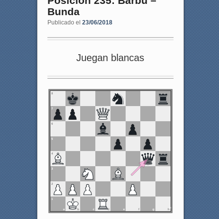
Posición 235: Barbu –
Bunda
Publicado el
23/06/2018
Juegan blancas
8
7
6
5
4
3
2
1
a
b
c
d
e
f
g
h