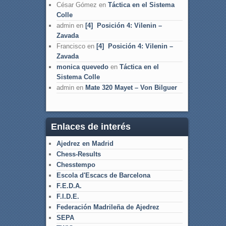
César Gómez
en
Táctica en el Sistema
Colle
admin
en
[4] Posición 4: Vilenin –
Zavada
Francisco
en
[4] Posición 4: Vilenin –
Zavada
monica quevedo
en
Táctica en el
Sistema Colle
admin
en
Mate 320 Mayet – Von Bilguer
Enlaces de interés
Ajedrez en Madrid
Chess-Results
Chesstempo
Escola d'Escacs de Barcelona
F.E.D.A.
F.I.D.E.
Federación Madrileña de Ajedrez
SEPA