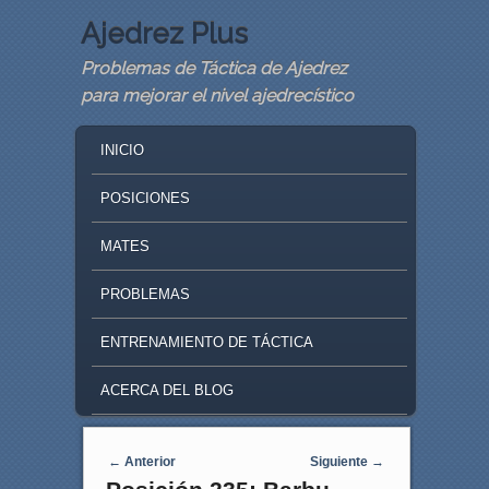
Ajedrez Plus
Problemas de Táctica de Ajedrez
para mejorar el nivel ajedrecístico
MAIN MENU
SKIP TO PRIMARY CONTENT
SKIP TO SECONDARY CONTENT
INICIO
POSICIONES
MATES
PROBLEMAS
ENTRENAMIENTO DE TÁCTICA
ACERCA DEL BLOG
Navegaci�n de entradas
←
Anterior
Siguiente
→