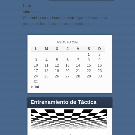
Este
sitio usa
Akismet para reducir el spam.
Aprende cómo se
procesan los datos de tus comentarios.
AGOSTO 2026
L
M
X
J
V
S
D
1
2
3
4
5
6
7
8
9
10
11
12
13
14
15
16
17
18
19
20
21
22
23
24
25
26
27
28
29
30
31
« Jul
Entrenamiento de Táctica