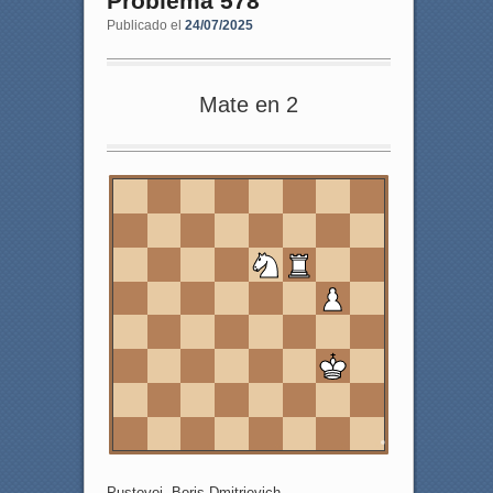
Problema 578
Publicado el
24/07/2025
Mate en 2
8
7
6
5
4
3
2
1
a
b
c
d
e
f
g
h
Pustovoj, Boris Dmitrievich