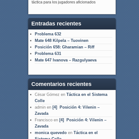
táctica para los jugadores aficionados
Entradas recientes
Problema 632
Mate 648 Kilpela – Tuovinen
Posición 658: Gharamian – Riff
Problema 631
Mate 647 Ivanova – Razgulyaeva
Comentarios recientes
César Gómez
en
Táctica en el Sistema
Colle
admin
en
[4] Posición 4: Vilenin –
Zavada
Francisco
en
[4] Posición 4: Vilenin –
Zavada
monica quevedo
en
Táctica en el
Sistema Colle