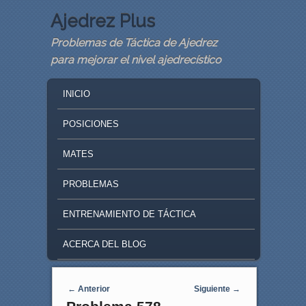
Ajedrez Plus
Problemas de Táctica de Ajedrez
para mejorar el nivel ajedrecístico
MAIN MENU
SKIP TO PRIMARY CONTENT
SKIP TO SECONDARY CONTENT
INICIO
POSICIONES
MATES
PROBLEMAS
ENTRENAMIENTO DE TÁCTICA
ACERCA DEL BLOG
Navegaci�n de entradas
←
Anterior
Siguiente
→