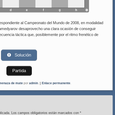
d
e
f
g
h
espondiente al Campeonato del Mundo de 2008, en modalidad
 Mamedyarov desaprovecho una clara ocasión de conseguir
ecuencia táctica que, posiblemente por el ritmo frenético de
Solución
Partida
enaza de mate
por
admin
. ||
Enlace permanente
.
licada.
Los campos obligatorios están marcados con
*