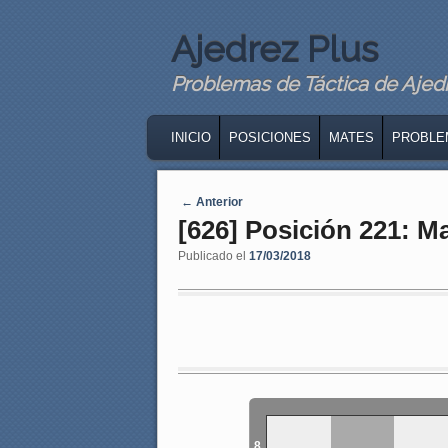
Ajedrez Plus
Problemas de Táctica de Ajedre
MAIN MENU
SKIP TO PRIMARY CONTENT
SKIP TO SECONDARY CONTENT
INICIO
POSICIONES
MATES
PROBLE
Navegaci�n de entradas
←
Anterior
[626] Posición 221: 
Publicado el
17/03/2018
8