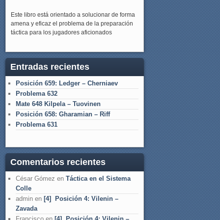
Este libro está orientado a solucionar de forma
amena y eficaz el problema de la preparación
táctica para los jugadores aficionados
Entradas recientes
Posición 659: Ledger – Cherniaev
Problema 632
Mate 648 Kilpela – Tuovinen
Posición 658: Gharamian – Riff
Problema 631
Comentarios recientes
César Gómez
en
Táctica en el Sistema
Colle
admin
en
[4] Posición 4: Vilenin –
Zavada
Francisco
en
[4] Posición 4: Vilenin –