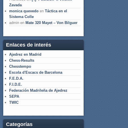
Zavada
monica quevedo
en
Táctica en el
Sistema Colle
admin
en
Mate 320 Mayet – Von Bilguer
Enlaces de interés
Ajedrez en Madrid
Chess-Results
Chesstempo
Escola d'Escacs de Barcelona
F.E.D.A.
F.I.D.E.
Federación Madrileña de Ajedrez
SEPA
TWIC
Categorías