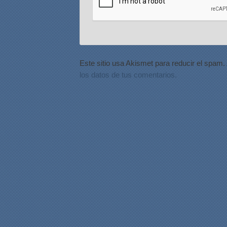
Este sitio usa Akismet para reducir el spam.
los datos de tus comentarios.