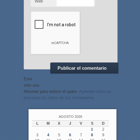
Web
Este
sitio usa
Akismet para reducir el spam.
Aprende cómo se
procesan los datos de tus comentarios.
AGOSTO 2026
L
M
X
J
V
S
D
1
2
3
4
5
6
7
8
9