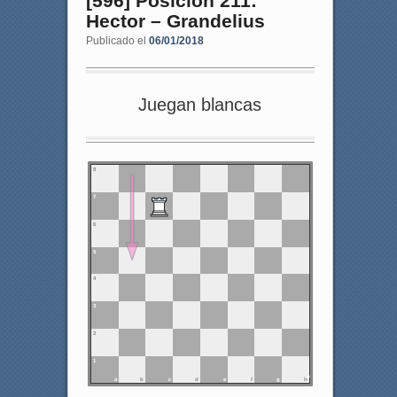
[596] Posición 211:
Hector – Grandelius
Publicado el
06/01/2018
Juegan blancas
8
7
6
5
4
3
2
1
a
b
c
d
e
f
g
h