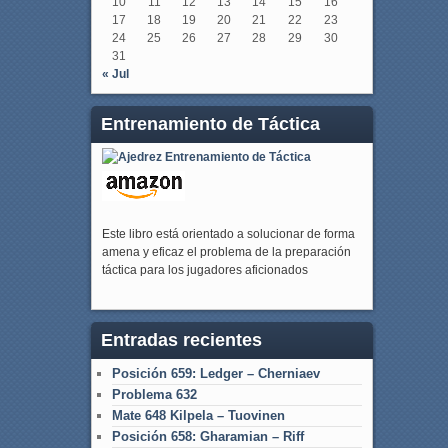
10
11
12
13
14
15
16
17
18
19
20
21
22
23
24
25
26
27
28
29
30
31
« Jul
Entrenamiento de Táctica
Este libro está orientado a solucionar de forma
amena y eficaz el problema de la preparación
táctica para los jugadores aficionados
Entradas recientes
Posición 659: Ledger – Cherniaev
Problema 632
Mate 648 Kilpela – Tuovinen
Posición 658: Gharamian – Riff