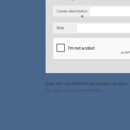
*
Correo electrónico
*
Web
Este sitio usa Akismet para reducir el spam.
los datos de tus comentarios.