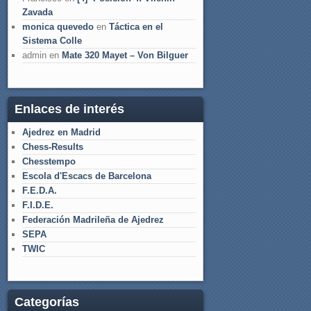
Zavada
monica quevedo
en
Táctica en el
Sistema Colle
admin
en
Mate 320 Mayet – Von Bilguer
Enlaces de interés
Ajedrez en Madrid
Chess-Results
Chesstempo
Escola d'Escacs de Barcelona
F.E.D.A.
F.I.D.E.
Federación Madrileña de Ajedrez
SEPA
TWIC
Categorías