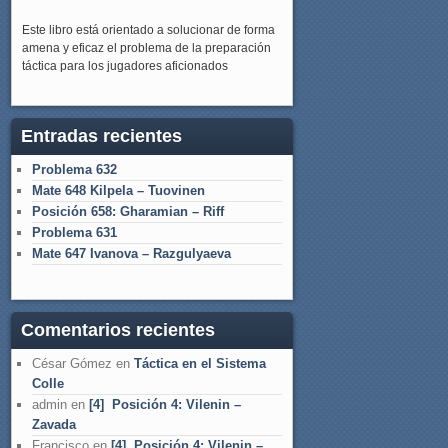
Este libro está orientado a solucionar de forma
amena y eficaz el problema de la preparación
táctica para los jugadores aficionados
Entradas recientes
Problema 632
Mate 648 Kilpela – Tuovinen
Posición 658: Gharamian – Riff
Problema 631
Mate 647 Ivanova – Razgulyaeva
Comentarios recientes
César Gómez
en
Táctica en el Sistema
Colle
admin
en
[4] Posición 4: Vilenin –
Zavada
Francisco
en
[4] Posición 4: Vilenin –