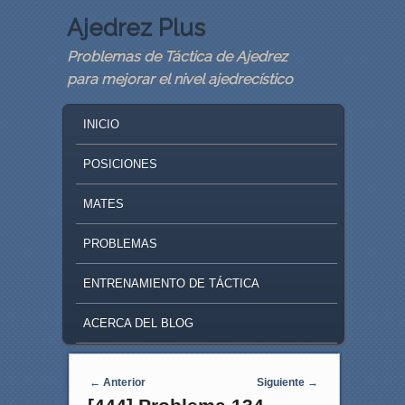
Ajedrez Plus
Problemas de Táctica de Ajedrez
para mejorar el nivel ajedrecístico
MAIN MENU
SKIP TO PRIMARY CONTENT
SKIP TO SECONDARY CONTENT
INICIO
POSICIONES
MATES
PROBLEMAS
ENTRENAMIENTO DE TÁCTICA
ACERCA DEL BLOG
Navegaci�n de entradas
←
Anterior
Siguiente
→