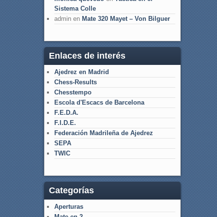
Sistema Colle
admin
en
Mate 320 Mayet – Von Bilguer
Enlaces de interés
Ajedrez en Madrid
Chess-Results
Chesstempo
Escola d'Escacs de Barcelona
F.E.D.A.
F.I.D.E.
Federación Madrileña de Ajedrez
SEPA
TWIC
Categorías
Aperturas
Mate en 2