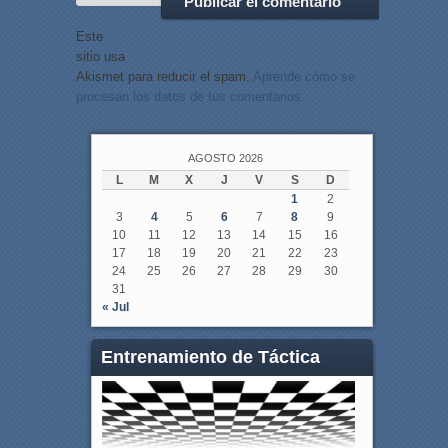
Este
sitio usa
Akismet para reducir el spam.
Aprende cómo se
procesan los datos de tus comentarios.
AGOSTO 2026
L
M
X
J
V
S
D
1
2
3
4
5
6
7
8
9
10
11
12
13
14
15
16
17
18
19
20
21
22
23
24
25
26
27
28
29
30
31
« Jul
Entrenamiento de Táctica