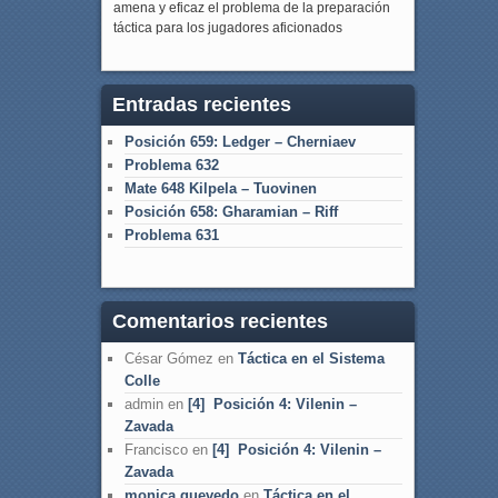
amena y eficaz el problema de la preparación
táctica para los jugadores aficionados
Entradas recientes
Posición 659: Ledger – Cherniaev
Problema 632
Mate 648 Kilpela – Tuovinen
Posición 658: Gharamian – Riff
Problema 631
Comentarios recientes
César Gómez
en
Táctica en el Sistema
Colle
admin
en
[4] Posición 4: Vilenin –
Zavada
Francisco
en
[4] Posición 4: Vilenin –
Zavada
monica quevedo
en
Táctica en el