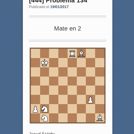
[444] Problema 134
Publicado el
19/01/2017
Mate en 2
8
7
6
5
4
3
2
1
a
b
c
d
e
f
g
h
Jozsef Szöghy