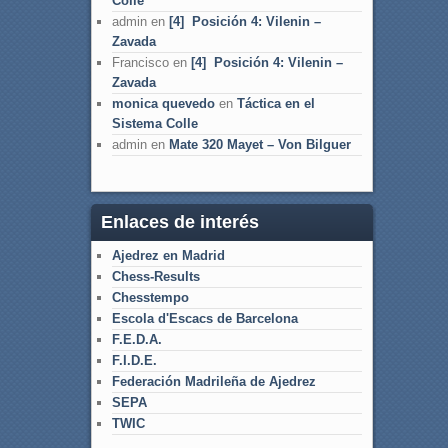
Colle
admin
en
[4] Posición 4: Vilenin –
Zavada
Francisco
en
[4] Posición 4: Vilenin –
Zavada
monica quevedo
en
Táctica en el
Sistema Colle
admin
en
Mate 320 Mayet – Von Bilguer
Enlaces de interés
Ajedrez en Madrid
Chess-Results
Chesstempo
Escola d'Escacs de Barcelona
F.E.D.A.
F.I.D.E.
Federación Madrileña de Ajedrez
SEPA
TWIC