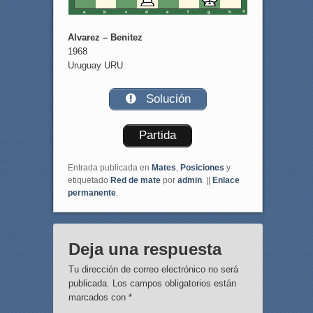
a
b
c
d
e
f
g
h
Alvarez – Benitez
1968
Uruguay URU
Solución
Partida
Entrada publicada en
Mates
,
Posiciones
y
etiquetado
Red de mate
por
admin
. ||
Enlace
permanente
.
Deja una respuesta
Tu dirección de correo electrónico no será
publicada.
Los campos obligatorios están
marcados con
*