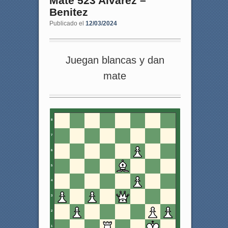
Mate 523 Alvarez –
Benitez
Publicado el
12/03/2024
Juegan blancas y dan
mate
8
7
6
5
4
3
2
1