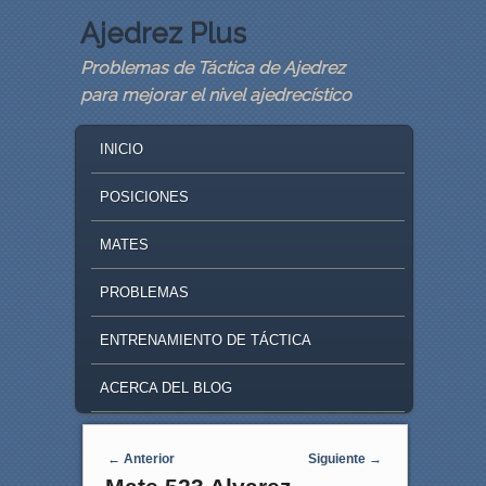
Ajedrez Plus
Problemas de Táctica de Ajedrez
para mejorar el nivel ajedrecístico
MAIN MENU
SKIP TO PRIMARY CONTENT
SKIP TO SECONDARY CONTENT
INICIO
POSICIONES
MATES
PROBLEMAS
ENTRENAMIENTO DE TÁCTICA
ACERCA DEL BLOG
Navegaci�n de entradas
←
Anterior
Siguiente
→